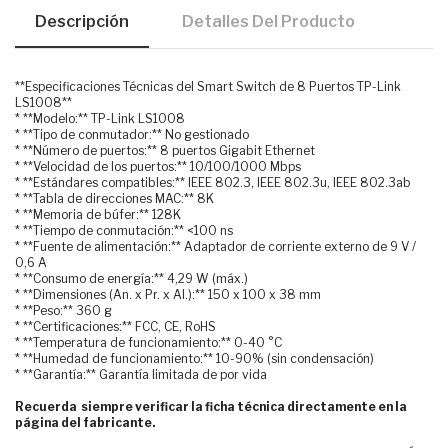
Descripción
Detalles Del Producto
**Especificaciones Técnicas del Smart Switch de 8 Puertos TP-Link
LS1008**
* **Modelo:** TP-Link LS1008
* **Tipo de conmutador:** No gestionado
* **Número de puertos:** 8 puertos Gigabit Ethernet
* **Velocidad de los puertos:** 10/100/1000 Mbps
* **Estándares compatibles:** IEEE 802.3, IEEE 802.3u, IEEE 802.3ab
* **Tabla de direcciones MAC:** 8K
* **Memoria de búfer:** 128K
* **Tiempo de conmutación:** <100 ns
* **Fuente de alimentación:** Adaptador de corriente externo de 9 V /
0,6 A
* **Consumo de energía:** 4,29 W (máx.)
* **Dimensiones (An. x Pr. x Al.):** 150 x 100 x 38 mm
* **Peso:** 360 g
* **Certificaciones:** FCC, CE, RoHS
* **Temperatura de funcionamiento:** 0-40 °C
* **Humedad de funcionamiento:** 10-90% (sin condensación)
* **Garantía:** Garantía limitada de por vida
Recuerda siempre verificar la ficha técnica directamente en la
página del fabricante.