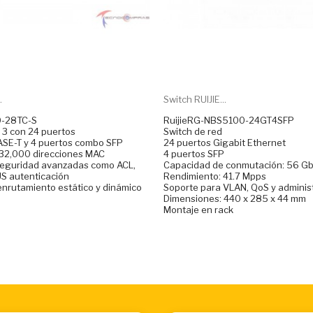
.
Switch RUIJIE...
0-28TC-S
RuijieRG-NBS5100-24GT4SFP
 3 con 24 puertos
Switch de red
SE-T y 4 puertos combo SFP
24 puertos Gigabit Ethernet
 32,000 direcciones MAC
4 puertos SFP
seguridad avanzadas como ACL,
Capacidad de conmutación: 56 G
S autenticación
Rendimiento: 41.7 Mpps
nrutamiento estático y dinámico
Soporte para VLAN, QoS y adminis
Dimensiones: 440 x 285 x 44 mm
Montaje en rack