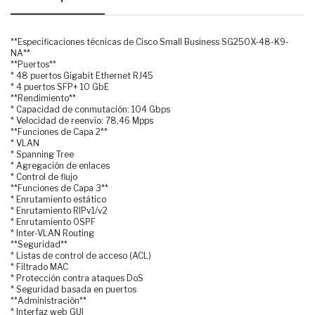
**Especificaciones técnicas de Cisco Small Business SG250X-48-K9-
NA**
**Puertos**
* 48 puertos Gigabit Ethernet RJ45
* 4 puertos SFP+ 10 GbE
**Rendimiento**
* Capacidad de conmutación: 104 Gbps
* Velocidad de reenvío: 78,46 Mpps
**Funciones de Capa 2**
* VLAN
* Spanning Tree
* Agregación de enlaces
* Control de flujo
**Funciones de Capa 3**
* Enrutamiento estático
* Enrutamiento RIPv1/v2
* Enrutamiento OSPF
* Inter-VLAN Routing
**Seguridad**
* Listas de control de acceso (ACL)
* Filtrado MAC
* Protección contra ataques DoS
* Seguridad basada en puertos
**Administración**
* Interfaz web GUI