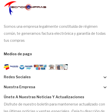
Somos una empresa legalmente constituida de régimen
común, te generamos factura electrónica y garantía de todas
tus compras
Medios de pago
keyboard_arrow_down
Redes Sociales
keyboard_arrow_down
Nuestra Empresa
Únete A Nuestras Noticias Y Actualizaciones
Disfrute de nuestro boletín para mantenerse actualizado con
las últimas noticias y ventas especiales. ¡Deja tu dirección de