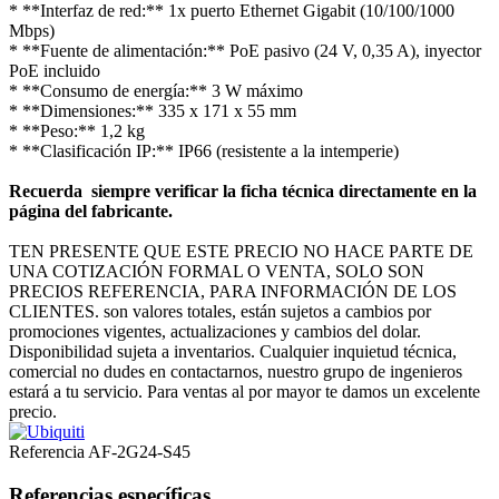
* **Interfaz de red:** 1x puerto Ethernet Gigabit (10/100/1000
Mbps)
* **Fuente de alimentación:** PoE pasivo (24 V, 0,35 A), inyector
PoE incluido
* **Consumo de energía:** 3 W máximo
* **Dimensiones:** 335 x 171 x 55 mm
* **Peso:** 1,2 kg
* **Clasificación IP:** IP66 (resistente a la intemperie)
Recuerda siempre verificar la ficha técnica directamente en la
página del fabricante.
TEN PRESENTE QUE ESTE PRECIO NO HACE PARTE DE
UNA COTIZACIÓN FORMAL O VENTA, SOLO SON
PRECIOS REFERENCIA, PARA INFORMACIÓN DE LOS
CLIENTES. son valores totales, están sujetos a cambios por
promociones vigentes, actualizaciones y cambios del dolar.
Disponibilidad sujeta a inventarios. Cualquier inquietud técnica,
comercial no dudes en contactarnos, nuestro grupo de ingenieros
estará a tu servicio. Para ventas al por mayor te damos un excelente
precio.
Referencia
AF-2G24-S45
Referencias específicas