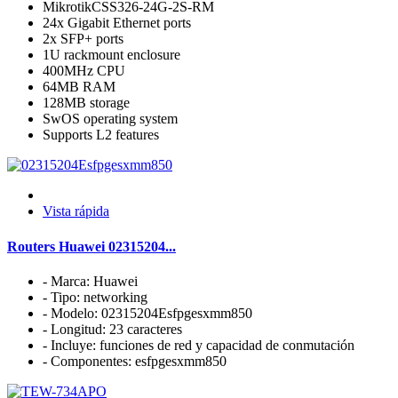
MikrotikCSS326-24G-2S-RM
24x Gigabit Ethernet ports
2x SFP+ ports
1U rackmount enclosure
400MHz CPU
64MB RAM
128MB storage
SwOS operating system
Supports L2 features
Vista rápida
Routers Huawei 02315204...
- Marca: Huawei
- Tipo: networking
- Modelo: 02315204Esfpgesxmm850
- Longitud: 23 caracteres
- Incluye: funciones de red y capacidad de conmutación
- Componentes: esfpgesxmm850