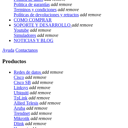
Politica de garantías
add
remove
Terminos y condiciones
add
remove
Políticas de devoluciones y retractos
add
remove
COMO COMPRAR
SOPORTE Y DESARROLLO
add
remove
Youtube
add
remove
Simuladores
add
remove
NOTICIAS Y BLOG
Ayuda
Contactanos
Productos
Redes de datos
add
remove
Cisco
add
remove
Cisco SB
add
remove
Linksys
add
remove
Ubiquiti
add
remove
TpLink
add
remove
Allied Telesis
add
remove
Aruba
add
remove
Trendnet
add
remove
Mikrotik
add
remove
Dlink
add
remove