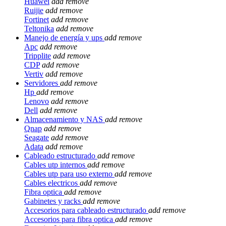
Huawei
add
remove
Ruijie
add
remove
Fortinet
add
remove
Teltonika
add
remove
Manejo de energía y ups
add
remove
Apc
add
remove
Tripplite
add
remove
CDP
add
remove
Vertiv
add
remove
Servidores
add
remove
Hp
add
remove
Lenovo
add
remove
Dell
add
remove
Almacenamiento y NAS
add
remove
Qnap
add
remove
Seagate
add
remove
Adata
add
remove
Cableado estructurado
add
remove
Cables utp internos
add
remove
Cables utp para uso externo
add
remove
Cables electricos
add
remove
Fibra optica
add
remove
Gabinetes y racks
add
remove
Accesorios para cableado estructurado
add
remove
Accesorios para fibra optica
add
remove