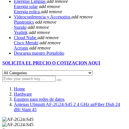
Energias Limpias
add
remove
Energia solar
add
remove
Energia eolica
add
remove
Videoconferencia y Accesorios
add
remove
Plantronics
add
remove
Suzuki
add
remove
Yealink
add
remove
Cloud Nube
add
remove
Cisco Meraki
add
remove
Acronis
add
remove
Descarga nuestro Portafolio
SOLICITA EL
PRECIO O COTIZACION AQUI
Home
Hardware
Equipos para redes de datos
Antenas Ubiquiti AF-2G24-S45 2 4 GHz airFiber Dish 24
dBi Slant 45