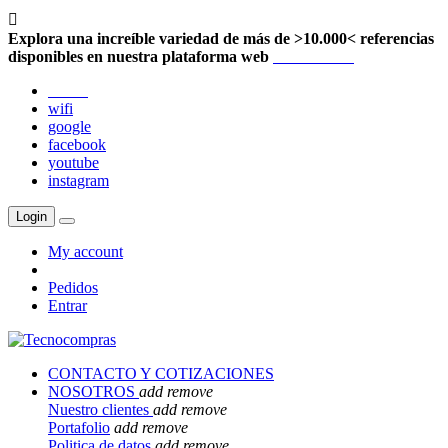

Explora una increíble variedad de más de >10.000< referencias
disponibles en nuestra plataforma web
Localización
twitter
wifi
google
facebook
youtube
instagram
Login
My account
Pedidos
Entrar
CONTACTO Y COTIZACIONES
NOSOTROS
add
remove
Nuestro clientes
add
remove
Portafolio
add
remove
Politica de datos
add
remove