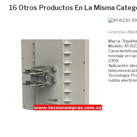
16 Otros Productos En La Misma Catego
Licencias Allied 
Marca: Tripplit
Modelo: AT-IS
Característica
montaje en rac
230V
Aplicación: Ide
telecomunicac
Tecnología: Pr
ruidos electro