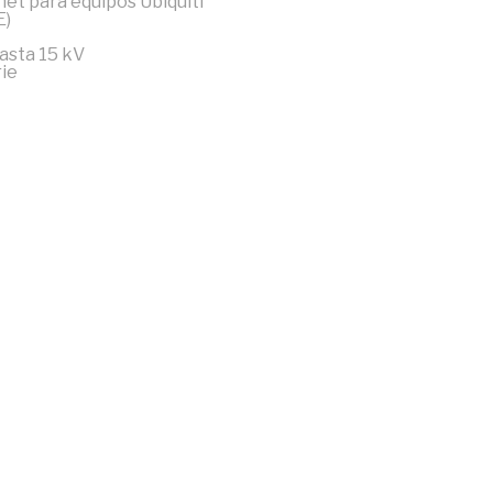
et para equipos Ubiquiti
E)
asta 15 kV
rie