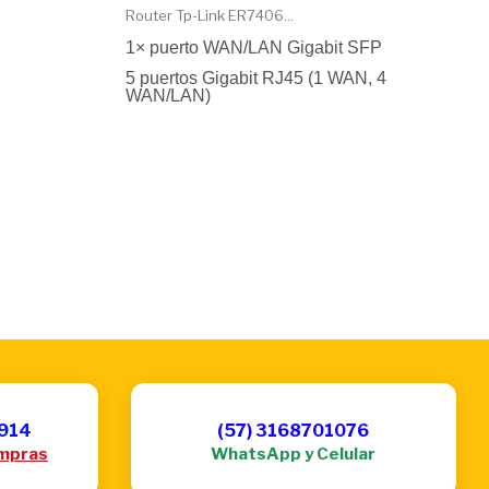
Router Tp-Link ER7406...
1× puerto WAN/LAN Gigabit SFP
5 puertos Gigabit RJ45 (1 WAN, 4
WAN/LAN)
6914
(57) 3168701076
mpras
WhatsApp y Celular