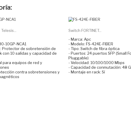
ría:
Telesis...
Switch FORTINET...
e
- Marca: Apc
230-10GP-NCA1
- Modelo: FS-424E-FIBER
s: Protector de sobretensión de
- Tipo: Switch de fibra óptica
k con 10 salidas y capacidad de
- Puertos: 24 puertos SFP (Small F
Pluggable)
al para equipos de red y
- Velocidad: 10/100/1000 Mbps
iones
- Capacidad de conmutación: 48 
otección contra sobretensiones y
- Montaje en rack: Sí
magnéticos