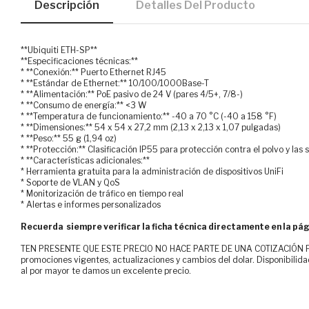
Descripción
Detalles Del Producto
**Ubiquiti ETH-SP**
**Especificaciones técnicas:**
* **Conexión:** Puerto Ethernet RJ45
* **Estándar de Ethernet:** 10/100/1000Base-T
* **Alimentación:** PoE pasivo de 24 V (pares 4/5+, 7/8-)
* **Consumo de energía:** <3 W
* **Temperatura de funcionamiento:** -40 a 70 °C (-40 a 158 °F)
* **Dimensiones:** 54 x 54 x 27,2 mm (2,13 x 2,13 x 1,07 pulgadas)
* **Peso:** 55 g (1,94 oz)
* **Protección:** Clasificación IP55 para protección contra el polvo y las
* **Características adicionales:**
* Herramienta gratuita para la administración de dispositivos UniFi
* Soporte de VLAN y QoS
* Monitorización de tráfico en tiempo real
* Alertas e informes personalizados
Recuerda siempre verificar la ficha técnica directamente en la pág
TEN PRESENTE QUE ESTE PRECIO NO HACE PARTE DE UNA COTIZACIÓN FOR
promociones vigentes, actualizaciones y cambios del dolar. Disponibilida
al por mayor te damos un excelente precio.