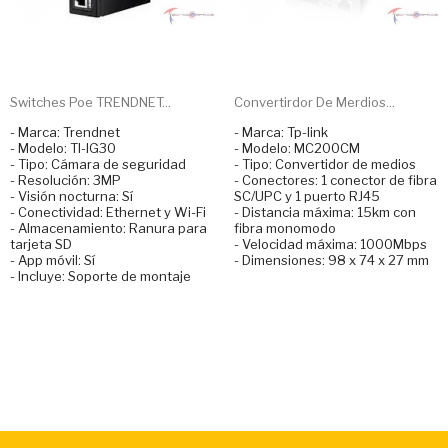
Switches Poe TRENDNET...
Convertirdor De Merdios...
- Marca: Trendnet
- Marca: Tp-link
- Modelo: TI-IG30
- Modelo: MC200CM
- Tipo: Cámara de seguridad
- Tipo: Convertidor de medios
- Resolución: 3MP
- Conectores: 1 conector de fibra
- Visión nocturna: Sí
SC/UPC y 1 puerto RJ45
- Conectividad: Ethernet y Wi-Fi
- Distancia máxima: 15km con
- Almacenamiento: Ranura para
fibra monomodo
tarjeta SD
- Velocidad máxima: 1000Mbps
- App móvil: Sí
- Dimensiones: 98 x 74 x 27 mm
- Incluye: Soporte de montaje