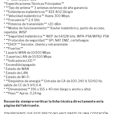
**Especificaciones Técnicas Principales:**
* **Tipo de antena:** 3 antenas externas de alta ganancia
* **Estándares inalámbricos:** IEEE 802.11b/g/n
* **Velocidad inalámbrica:** Hasta 300 Mbps
* **Frecuencia:** 2,4 GHz
* **Potencia de transmisión:** <20 dBm
* **Modos de funcionamiento:** Router inalámbrico, punto de acceso,
repetidor, WISP
* **Seguridad inalámbrica:** WEP de 64/128 bits, WPA-PSK/WPA2-PSK
* **Protocolos de seguridad:** SPI, NAT, DMZ, cortafuegos
* **DHCP:** Servidor, cliente y retransmisión
* **Puertos:**
* 1 puerto WAN de 10/100 Mbps
* 3 puertos LAN de 10/100 Mbps
* **Indicadores LED:**
* Encendido/apagado
* Estado de WAN
* Estado de LAN
* Estado de Wi-Fi
* **Requisitos de energía:** Entrada de CA de 100-240 V, 50/60 Hz,
salida de CC de 9 V/0,6 A
* **Dimensiones:** 196 x 155 x 40 mm (largo x ancho x alto)
* **Peso:** Aprox. 0,24 kg
Recuerda siempre verificar la ficha técnica directamente en la
página del fabricante.
TEN PRESENTE QUE ESTE PRECIO NO HACE PARTE DE UNA COTIZACIÓN