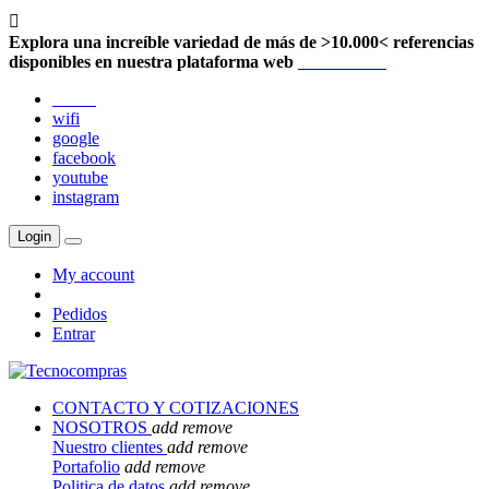

Explora una increíble variedad de más de >10.000< referencias
disponibles en nuestra plataforma web
Localización
twitter
wifi
google
facebook
youtube
instagram
Login
My account
Pedidos
Entrar
CONTACTO Y COTIZACIONES
NOSOTROS
add
remove
Nuestro clientes
add
remove
Portafolio
add
remove
Politica de datos
add
remove