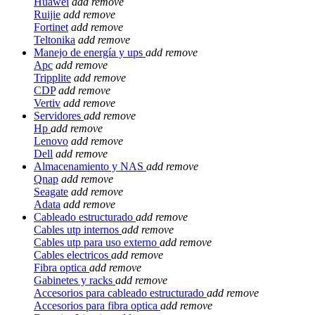
Huawei
add
remove
Ruijie
add
remove
Fortinet
add
remove
Teltonika
add
remove
Manejo de energía y ups
add
remove
Apc
add
remove
Tripplite
add
remove
CDP
add
remove
Vertiv
add
remove
Servidores
add
remove
Hp
add
remove
Lenovo
add
remove
Dell
add
remove
Almacenamiento y NAS
add
remove
Qnap
add
remove
Seagate
add
remove
Adata
add
remove
Cableado estructurado
add
remove
Cables utp internos
add
remove
Cables utp para uso externo
add
remove
Cables electricos
add
remove
Fibra optica
add
remove
Gabinetes y racks
add
remove
Accesorios para cableado estructurado
add
remove
Accesorios para fibra optica
add
remove