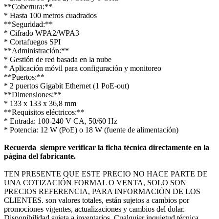
**Cobertura:**
* Hasta 100 metros cuadrados
**Seguridad:**
* Cifrado WPA2/WPA3
* Cortafuegos SPI
**Administración:**
* Gestión de red basada en la nube
* Aplicación móvil para configuración y monitoreo
**Puertos:**
* 2 puertos Gigabit Ethernet (1 PoE-out)
**Dimensiones:**
* 133 x 133 x 36,8 mm
**Requisitos eléctricos:**
* Entrada: 100-240 V CA, 50/60 Hz
* Potencia: 12 W (PoE) o 18 W (fuente de alimentación)
Recuerda siempre verificar la ficha técnica directamente en la
página del fabricante.
TEN PRESENTE QUE ESTE PRECIO NO HACE PARTE DE
UNA COTIZACIÓN FORMAL O VENTA, SOLO SON
PRECIOS REFERENCIA, PARA INFORMACIÓN DE LOS
CLIENTES. son valores totales, están sujetos a cambios por
promociones vigentes, actualizaciones y cambios del dolar.
Disponibilidad sujeta a inventarios. Cualquier inquietud técnica,