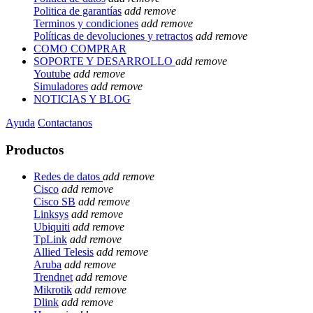
Politica de garantías
add
remove
Terminos y condiciones
add
remove
Políticas de devoluciones y retractos
add
remove
COMO COMPRAR
SOPORTE Y DESARROLLO
add
remove
Youtube
add
remove
Simuladores
add
remove
NOTICIAS Y BLOG
Ayuda
Contactanos
Productos
Redes de datos
add
remove
Cisco
add
remove
Cisco SB
add
remove
Linksys
add
remove
Ubiquiti
add
remove
TpLink
add
remove
Allied Telesis
add
remove
Aruba
add
remove
Trendnet
add
remove
Mikrotik
add
remove
Dlink
add
remove