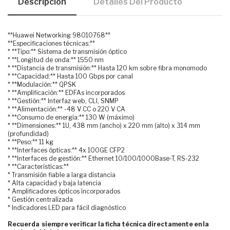
Descripción
Detalles Del Producto
**Huawei Networking 98010768**
**Especificaciones técnicas:**
* **Tipo:** Sistema de transmisión óptico
* **Longitud de onda:** 1550 nm
* **Distancia de transmisión:** Hasta 120 km sobre fibra monomodo
* **Capacidad:** Hasta 100 Gbps por canal
* **Modulación:** QPSK
* **Amplificación:** EDFAs incorporados
* **Gestión:** Interfaz web, CLI, SNMP
* **Alimentación:** -48 V CC o 220 V CA
* **Consumo de energía:** 130 W (máximo)
* **Dimensiones:** 1U, 438 mm (ancho) x 220 mm (alto) x 314 mm
(profundidad)
* **Peso:** 11 kg
* **Interfaces ópticas:** 4x 100GE CFP2
* **Interfaces de gestión:** Ethernet 10/100/1000Base-T, RS-232
* **Características:**
* Transmisión fiable a larga distancia
* Alta capacidad y baja latencia
* Amplificadores ópticos incorporados
* Gestión centralizada
* Indicadores LED para fácil diagnóstico
Recuerda siempre verificar la ficha técnica directamente en la