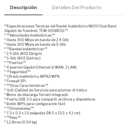
Descripción
Detalles Del Producto
**Especificaciones Técnicas del Router Inalámbrico N600 Dual Band
Gigabit de Trendnet, TEW-655BR3G:**
* **Velocidades Inalámbricas:**
* Hasta 300 Mbps en banda de 2,4 GHz
* Hasta 300 Mbps en banda de 5 GHz
* **Bandas Inalámbricas:**
* 2,4 GHz (802.11b/g/n)
* 5 GHz (802.11a/n/ac)
* **Puertos:**
* 4 puertos Gigabit Ethernet (1 WAN, 3 LAN)
* **Seguridad:**
* Cifrado inalámbrico WPA2/WPA
* Firewall SPI
* **Otras Características:**
* QoS (Calidad de Servicio) para priorizar el tráfico
* Motor de descarga Torrent integrado
* Puerto USB 3.0 para compartir archivos y dispositivos
* Botón WPS para configuración fácil
* **Dimensiones:**
* 7,3 x 5,3 x 1,6 pulgadas (18,5 x 13,5 x 4,1 cm)
* **Peso:**
* 1,2 libras (0,54 kg)