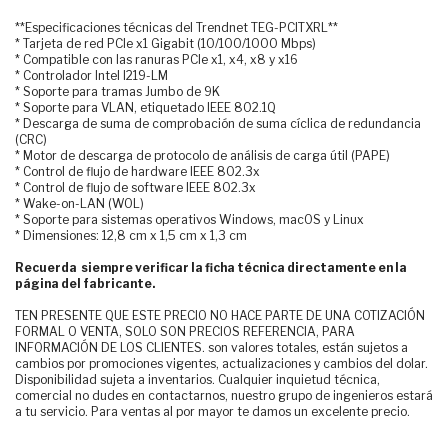
**Especificaciones técnicas del Trendnet TEG-PCITXRL**
* Tarjeta de red PCIe x1 Gigabit (10/100/1000 Mbps)
* Compatible con las ranuras PCIe x1, x4, x8 y x16
* Controlador Intel I219-LM
* Soporte para tramas Jumbo de 9K
* Soporte para VLAN, etiquetado IEEE 802.1Q
* Descarga de suma de comprobación de suma cíclica de redundancia
(CRC)
* Motor de descarga de protocolo de análisis de carga útil (PAPE)
* Control de flujo de hardware IEEE 802.3x
* Control de flujo de software IEEE 802.3x
* Wake-on-LAN (WOL)
* Soporte para sistemas operativos Windows, macOS y Linux
* Dimensiones: 12,8 cm x 1,5 cm x 1,3 cm
Recuerda siempre verificar la ficha técnica directamente en la
página del fabricante.
TEN PRESENTE QUE ESTE PRECIO NO HACE PARTE DE UNA COTIZACIÓN
FORMAL O VENTA, SOLO SON PRECIOS REFERENCIA, PARA
INFORMACIÓN DE LOS CLIENTES. son valores totales, están sujetos a
cambios por promociones vigentes, actualizaciones y cambios del dolar.
Disponibilidad sujeta a inventarios. Cualquier inquietud técnica,
comercial no dudes en contactarnos, nuestro grupo de ingenieros estará
a tu servicio. Para ventas al por mayor te damos un excelente precio.