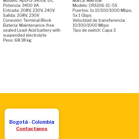
Modelo: ApcFG-3400E-DC
Marca: Mikrotik
Potencia: 3400 VA
Modelo: CRS106-1C-5S
Entrada: 208V, 230V, 240V
Puertos: 1x 10/100/1000 Mbps,
Salida: 208V, 230V
5x 1 Gbps
Conexión: Terminal Block
Velocidad de transferencia:
Batería: Maintenance-free
10/100/1000 Mbps
sealed Lead-Acid battery with
Tipo de switch: Capa 3
suspended electrolyte
Peso: 68.18 kg
Bogotá - Colombia
Contactanos