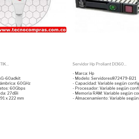
IK...
Servidor Hp Proliant Dl360...
- Marca: Hp
GG-60adkit
- Modelo: Servidores872479-B21
lámbrica: 60GHz
- Capacidad: Variable según confi
datos: 60Gbps
- Procesador: Variable según conf
da: 27dBi
- Memoria RAM: Variable según co
391 x 222 mm
- Almacenamiento: Variable según