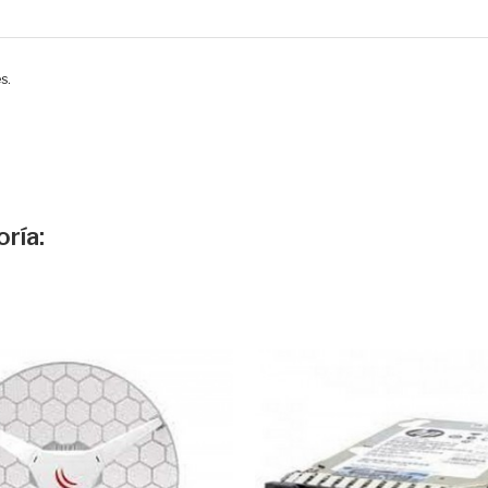
s.
ría: