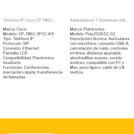
Telefono IP Cisco CP 7861...
Adaptadores Y Diademas Usb...
Marca: Cisco
Marca: Plantronics
Modelo: CP-7861-3PCC-K9
Modelo: Poly202652-02
Tipo: Teléfono IP
Descripción técnica: Auriculares
Protocolo: SIP
con micrófono, conexión USB-A,
Conexión: Ethernet
cancelación de ruido, controles
Pantalla: LCD
en línea, diadema ajustable,
Compatibilidad: Plantronics
almohadillas suaves, sonido
headsets
estéreo, compatible con PC y
Funciones: Conferencias,
Mac, peso ligero, cable de 1.8
marcación rápida, transferencia
metros.
de llamadas