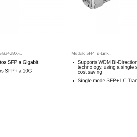
 SG3428XF...
Modulo SFP Tp-Link...
tos SFP a Gigabit
Supports WDM Bi-Direction
technology, using a single st
tos SFP+ a 10G
cost saving
Single mode SFP+ LC Tran