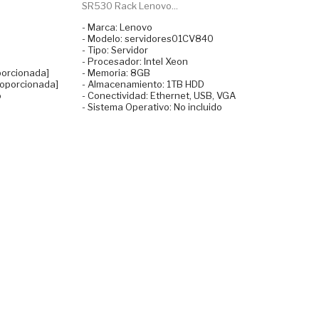
SR530 Rack Lenovo...
- Marca: Lenovo
- Modelo: servidores01CV840
- Tipo: Servidor
- Procesador: Intel Xeon
porcionada]
- Memoria: 8GB
roporcionada]
- Almacenamiento: 1TB HDD
o
- Conectividad: Ethernet, USB, VGA
- Sistema Operativo: No incluido