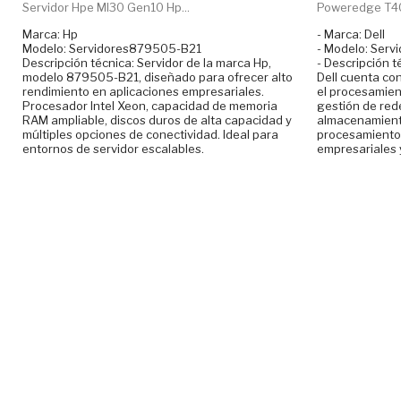
Servidor Hpe Ml30 Gen10 Hp...
Poweredge T40 
Marca: Hp
- Marca: Dell
Modelo: Servidores879505-B21
- Modelo: Ser
Descripción técnica: Servidor de la marca Hp,
- Descripción t
modelo 879505-B21, diseñado para ofrecer alto
Dell cuenta co
rendimiento en aplicaciones empresariales.
el procesamien
Procesador Intel Xeon, capacidad de memoria
gestión de red
RAM ampliable, discos duros de alta capacidad y
almacenamiento
múltiples opciones de conectividad. Ideal para
procesamiento 
entornos de servidor escalables.
empresariales 