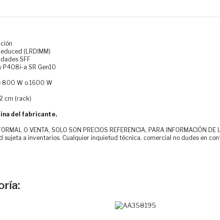
ación
-Reduced (LRDIMM)
nidades SFF
ay P408i-a SR Gen10
 de 800 W o 1600 W
32 cm (rack)
ina del fabricante.
MAL O VENTA, SOLO SON PRECIOS REFERENCIA, PARA INFORMACIÓN DE LOS CLI
d sujeta a inventarios. Cualquier inquietud técnica, comercial no dudes en con
ría: