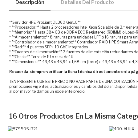
Descripción
Detalles Del Producto
**Servidor HPE ProLiant DL360 Gen10**
* **Procesador:** Hasta 2 procesadores Intel Xeon Scalable de 3.ª gener
* **Memoria:** Hasta 384 GB de DDR4 ECC Registered (RDIMM) o Load
* **Almacenamiento:** 8 ranuras para unidades LFF o 16 ranuras para u
* **Controlador de almacenamiento:** Controlador RAID HPE Smart Arr
* **Red:** 4 puertos SFP+ 10 GbE integrados
* **Fuentes de alimentación:** 2 fuentes de alimentación redundantes
* **Chasis:** Torre de 1U o rack de 1U
* **Dimensiones:** 43,43 x 46,94 x 1,68 cm (torre) o 43,43 x 46,94 x 4,
Recuerda siempre verificar la ficha técnica directamente en la pág
TEN PRESENTE QUE ESTE PRECIO NO HACE PARTE DE UNA COTIZACIÓN FOR
promociones vigentes, actualizaciones y cambios del dolar. Disponibilida
al por mayor te damos un excelente precio.
16 Otros Productos En La Misma Catego