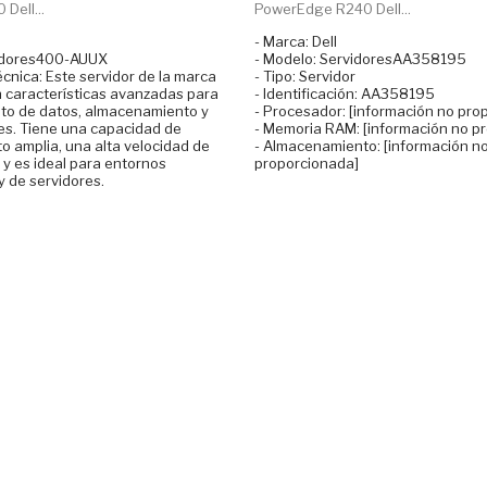
Dell...
PowerEdge R240 Dell...
- Marca: Dell
vidores400-AUUX
- Modelo: ServidoresAA358195
écnica: Este servidor de la marca
- Tipo: Servidor
n características avanzadas para
- Identificación: AA358195
to de datos, almacenamiento y
- Procesador: [información no pro
es. Tiene una capacidad de
- Memoria RAM: [información no p
 amplia, una alta velocidad de
- Almacenamiento: [información n
y es ideal para entornos
proporcionada]
y de servidores.