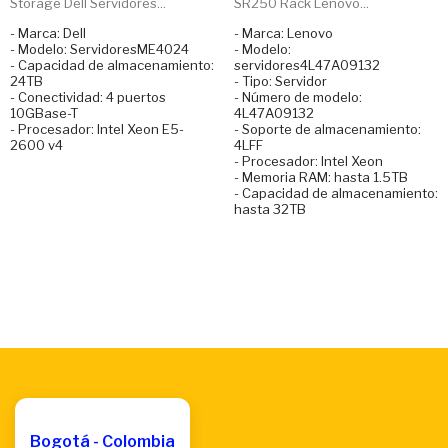
Storage Dell Servidores...
SR250 Rack Lenovo...
- Marca: Dell
- Marca: Lenovo
- Modelo: ServidoresME4024
- Modelo:
- Capacidad de almacenamiento:
servidores4L47A09132
24TB
- Tipo: Servidor
- Conectividad: 4 puertos
- Número de modelo:
10GBase-T
4L47A09132
- Procesador: Intel Xeon E5-
- Soporte de almacenamiento:
2600 v4
4LFF
- Procesador: Intel Xeon
- Memoria RAM: hasta 1.5TB
- Capacidad de almacenamiento:
hasta 32TB
Bogotá - Colombia