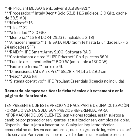
**HP ProLiant ML350 Gen11 Silver 801888-B21**
* **Procesador:** Intel® Xeon® Gold 5318H (16 núcleos, 3,0 GHz, caché
de 38,5 MB)
* **Núcleos:** 16
* **Hilos:** 32
* **Velocidad:** 3,0 GHz
* **Memoria:** 16 GB DDR4-2933 (ampliable a 2 TB)
* **Almacenamiento:** 1 TB SATA HDD (admite hasta 12 unidades LFF o
24 unidades SFF)
* **RAID:** HPE Smart Array S100i Software RAID
* **Controladora de red:** HPE Ethernet 1Gb 4 puertos 369i
* **Fuente de alimentación:** 800 W (ampliable a 1600 W)
* **Factor de forma:** Torre de 4U
* **Dimensiones (Al x An x Pr):** 68,28 x 44,51 x 52,83 cm
* **Peso:** 20,5 kg
* **Sistema operativo:** HPE ProLiant Essentials (licencia no incluida)
Recuerda siempre verificar la ficha técnica directamente en la
página del fabricante.
TEN PRESENTE QUE ESTE PRECIO NO HACE PARTE DE UNA COTIZACIÓN
FORMAL O VENTA, SOLO SON PRECIOS REFERENCIA, PARA
INFORMACIÓN DE LOS CLIENTES. son valores totales, están sujetos a
cambios por promociones vigentes, actualizaciones y cambios del dolar.
Disponibilidad sujeta a inventarios. Cualquier inquietud técnica,
comercial no dudes en contactarnos, nuestro grupo de ingenieros estará
a tu servicio. Para ventas al por mayor te damos un excelente precio.