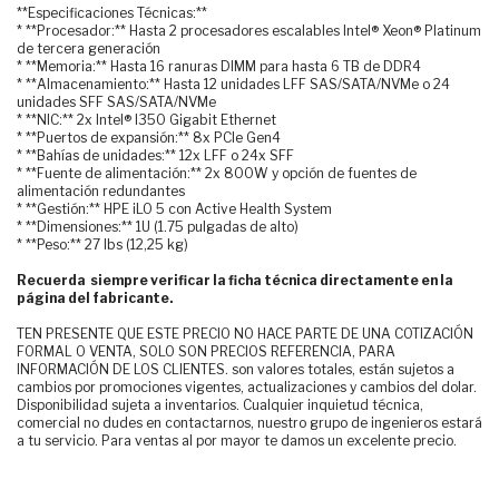
**Especificaciones Técnicas:**
* **Procesador:** Hasta 2 procesadores escalables Intel® Xeon® Platinum
de tercera generación
* **Memoria:** Hasta 16 ranuras DIMM para hasta 6 TB de DDR4
* **Almacenamiento:** Hasta 12 unidades LFF SAS/SATA/NVMe o 24
unidades SFF SAS/SATA/NVMe
* **NIC:** 2x Intel® I350 Gigabit Ethernet
* **Puertos de expansión:** 8x PCIe Gen4
* **Bahías de unidades:** 12x LFF o 24x SFF
* **Fuente de alimentación:** 2x 800W y opción de fuentes de
alimentación redundantes
* **Gestión:** HPE iLO 5 con Active Health System
* **Dimensiones:** 1U (1.75 pulgadas de alto)
* **Peso:** 27 lbs (12,25 kg)
Recuerda siempre verificar la ficha técnica directamente en la
página del fabricante.
TEN PRESENTE QUE ESTE PRECIO NO HACE PARTE DE UNA COTIZACIÓN
FORMAL O VENTA, SOLO SON PRECIOS REFERENCIA, PARA
INFORMACIÓN DE LOS CLIENTES. son valores totales, están sujetos a
cambios por promociones vigentes, actualizaciones y cambios del dolar.
Disponibilidad sujeta a inventarios. Cualquier inquietud técnica,
comercial no dudes en contactarnos, nuestro grupo de ingenieros estará
a tu servicio. Para ventas al por mayor te damos un excelente precio.