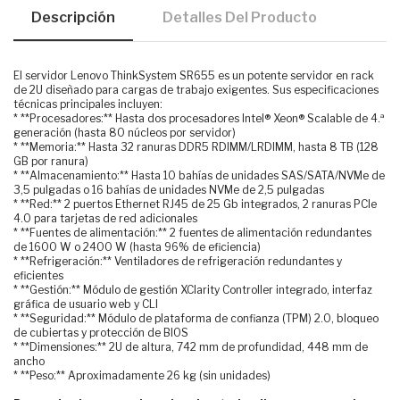
Descripción
Detalles Del Producto
El servidor Lenovo ThinkSystem SR655 es un potente servidor en rack
de 2U diseñado para cargas de trabajo exigentes. Sus especificaciones
técnicas principales incluyen:
* **Procesadores:** Hasta dos procesadores Intel® Xeon® Scalable de 4.ª
generación (hasta 80 núcleos por servidor)
* **Memoria:** Hasta 32 ranuras DDR5 RDIMM/LRDIMM, hasta 8 TB (128
GB por ranura)
* **Almacenamiento:** Hasta 10 bahías de unidades SAS/SATA/NVMe de
3,5 pulgadas o 16 bahías de unidades NVMe de 2,5 pulgadas
* **Red:** 2 puertos Ethernet RJ45 de 25 Gb integrados, 2 ranuras PCIe
4.0 para tarjetas de red adicionales
* **Fuentes de alimentación:** 2 fuentes de alimentación redundantes
de 1600 W o 2400 W (hasta 96% de eficiencia)
* **Refrigeración:** Ventiladores de refrigeración redundantes y
eficientes
* **Gestión:** Módulo de gestión XClarity Controller integrado, interfaz
gráfica de usuario web y CLI
* **Seguridad:** Módulo de plataforma de confianza (TPM) 2.0, bloqueo
de cubiertas y protección de BIOS
* **Dimensiones:** 2U de altura, 742 mm de profundidad, 448 mm de
ancho
* **Peso:** Aproximadamente 26 kg (sin unidades)