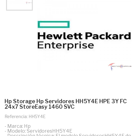
Hp Storage Hp Servidores HH5Y4E HPE 3Y FC
24x7 StoreEasy 1460 SVC
Referencia: HH5Y4E
- Marca: Hp
- Modelo: ServidoresHH5Y4E
- Descripción técnica: El modelo ServidoresHH5Y4E de