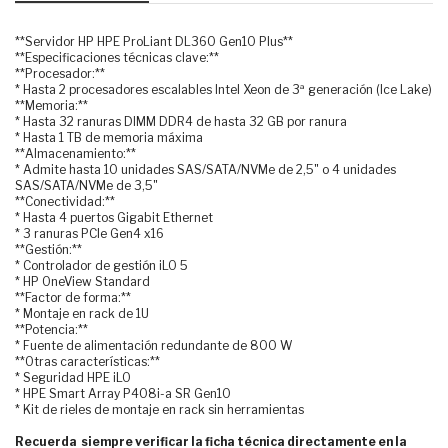
**Servidor HP HPE ProLiant DL360 Gen10 Plus**
**Especificaciones técnicas clave:**
**Procesador:**
* Hasta 2 procesadores escalables Intel Xeon de 3ª generación (Ice Lake)
**Memoria:**
* Hasta 32 ranuras DIMM DDR4 de hasta 32 GB por ranura
* Hasta 1 TB de memoria máxima
**Almacenamiento:**
* Admite hasta 10 unidades SAS/SATA/NVMe de 2,5" o 4 unidades
SAS/SATA/NVMe de 3,5"
**Conectividad:**
* Hasta 4 puertos Gigabit Ethernet
* 3 ranuras PCIe Gen4 x16
**Gestión:**
* Controlador de gestión iLO 5
* HP OneView Standard
**Factor de forma:**
* Montaje en rack de 1U
**Potencia:**
* Fuente de alimentación redundante de 800 W
**Otras características:**
* Seguridad HPE iLO
* HPE Smart Array P408i-a SR Gen10
* Kit de rieles de montaje en rack sin herramientas
Recuerda siempre verificar la ficha técnica directamente en la