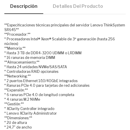
Descripción
Detalles Del Producto
**Especificaciones técnicas principales del servidor Lenovo ThinkSystem
SR645**
**Procesador:**
* Procesadores Intel® Xeon® Scalable de 3ª generación (hasta 256
núcleos)
**Memoria:**
* Hasta 3 TB de DDR4-3200 UDIMM o LRDIMM
* 16 ranuras de memoria DIMM
**Almacenamiento:**
* Hasta 24 unidades NVMe/SAS/SATA
* Controladoras RAID opcionales
**Networking:**
* 2 puertos Ethernet 1/10/40GbE integrados
* Ranuras PCIe 4.0 para tarjetas de red adicionales
**Expansión:**
* 6 ranuras PCIe 4.0 de longitud completa
* 4 ranuras M.2 NVMe
**Gestión:**
* XClarity Controller integrado
* Lenovo XClarity Administrator
**Dimensiones:**
* 2U de altura
* 24,7" de ancho