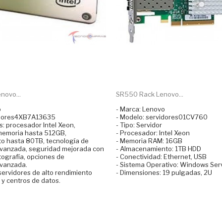
novo...
SR550 Rack Lenovo...
o
- Marca: Lenovo
idores4XB7A13635
- Modelo: servidores01CV760
s: procesador Intel Xeon,
- Tipo: Servidor
memoria hasta 512GB,
- Procesador: Intel Xeon
o hasta 80TB, tecnología de
- Memoria RAM: 16GB
avanzada, seguridad mejorada con
- Almacenamiento: 1TB HDD
tografía, opciones de
- Conectividad: Ethernet, USB
avanzada.
- Sistema Operativo: Windows Ser
servidores de alto rendimiento
- Dimensiones: 19 pulgadas, 2U
y centros de datos.