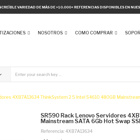
NCREÍBLE VARIEDAD DE MÁS DE >10.000< REFERENCIAS DISPONIBLES EN NU
TIZACIONES
NOSOTROS
COMO COMPRAR
SOPOR
ores 4XB7A13634 ThinkSystem 2 5 Intel S4610 480GB Mainstream
SR590 Rack Lenovo Servidores 4XB
Mainstream SATA 6Gb Hot Swap SSD
Referencia: 4XB7A13634