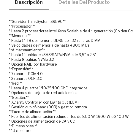
Descripción
Detalles Del Producto
**Servidor ThinkSystem SR590**
**Procesador:**
* Hasta 2 procesadores Intel Xeon Scalable de 4.ª generación (Golden Co
**Memoria:**
* Hasta 14 TB de memoria DDR5 con 32 ranuras DIMM
* Velocidades de memoria de hasta 4800 MT/s
**Almacenamiento:**
* Hasta 14 unidades SAS/SATA/NVMe de 3,5" o 2,5"
* Hasta 8 bahías NVMe U.2
* Opción RAID por hardware
**Expansión:**
* 7 ranuras PCIe 4.0
* 2 ranuras OCP 3.0
**Red:**
* Hasta 4 puertos 1/10/25/100 GbE integrados
* Opciones de tarjeta de red adicionales
**Gestión:**
* XClarity Controller con Lights Out (LOM)
* Gestión out-of-band (OOB) y gestión remota
**Fuente de alimentación:**
* Fuentes de alimentación redundantes de 800 W, 1600 W o 2400 W
* Opciones de alimentación de CA y CC
**Dimensiones:**
* 1U de altura