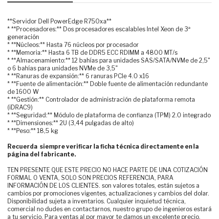
**Servidor Dell PowerEdge R750xa**
* **Procesadores:** Dos procesadores escalables Intel Xeon de 3ª
generación
* **Núcleos:** Hasta 76 núcleos por procesador
* **Memoria:** Hasta 6 TB de DDR5 ECC RDIMM a 4800 MT/s
* **Almacenamiento:** 12 bahías para unidades SAS/SATA/NVMe de 2,5"
o 6 bahías para unidades NVMe de 3,5"
* **Ranuras de expansión:** 6 ranuras PCIe 4.0 x16
* **Fuente de alimentación:** Doble fuente de alimentación redundante
de 1600 W
* **Gestión:** Controlador de administración de plataforma remota
(iDRAC9)
* **Seguridad:** Módulo de plataforma de confianza (TPM) 2.0 integrado
* **Dimensiones:** 2U (3,44 pulgadas de alto)
* **Peso:** 18,5 kg
Recuerda siempre verificar la ficha técnica directamente en la
página del fabricante.
TEN PRESENTE QUE ESTE PRECIO NO HACE PARTE DE UNA COTIZACIÓN
FORMAL O VENTA, SOLO SON PRECIOS REFERENCIA, PARA
INFORMACIÓN DE LOS CLIENTES. son valores totales, están sujetos a
cambios por promociones vigentes, actualizaciones y cambios del dolar.
Disponibilidad sujeta a inventarios. Cualquier inquietud técnica,
comercial no dudes en contactarnos, nuestro grupo de ingenieros estará
a tu servicio. Para ventas al por mayor te damos un excelente precio.