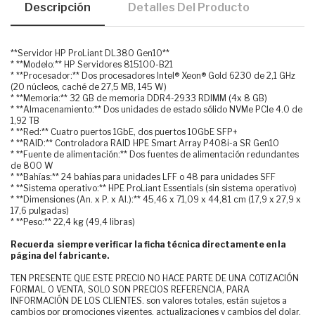
Descripción
Detalles Del Producto
**Servidor HP ProLiant DL380 Gen10**
* **Modelo:** HP Servidores 815100-B21
* **Procesador:** Dos procesadores Intel® Xeon® Gold 6230 de 2,1 GHz
(20 núcleos, caché de 27,5 MB, 145 W)
* **Memoria:** 32 GB de memoria DDR4-2933 RDIMM (4x 8 GB)
* **Almacenamiento:** Dos unidades de estado sólido NVMe PCIe 4.0 de
1,92 TB
* **Red:** Cuatro puertos 1GbE, dos puertos 10GbE SFP+
* **RAID:** Controladora RAID HPE Smart Array P408i-a SR Gen10
* **Fuente de alimentación:** Dos fuentes de alimentación redundantes
de 800 W
* **Bahías:** 24 bahías para unidades LFF o 48 para unidades SFF
* **Sistema operativo:** HPE ProLiant Essentials (sin sistema operativo)
* **Dimensiones (An. x P. x Al.):** 45,46 x 71,09 x 44,81 cm (17,9 x 27,9 x
17,6 pulgadas)
* **Peso:** 22,4 kg (49,4 libras)
Recuerda siempre verificar la ficha técnica directamente en la
página del fabricante.
TEN PRESENTE QUE ESTE PRECIO NO HACE PARTE DE UNA COTIZACIÓN
FORMAL O VENTA, SOLO SON PRECIOS REFERENCIA, PARA
INFORMACIÓN DE LOS CLIENTES. son valores totales, están sujetos a
cambios por promociones vigentes, actualizaciones y cambios del dolar.