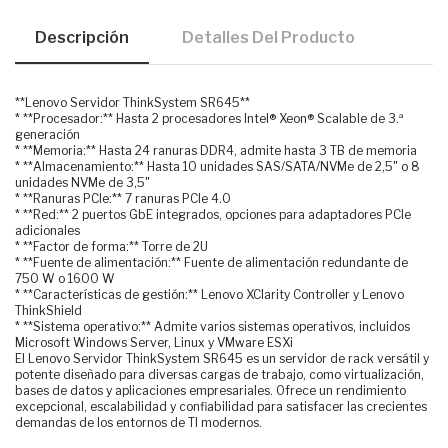
Descripción
Detalles Del Producto
**Lenovo Servidor ThinkSystem SR645**
* **Procesador:** Hasta 2 procesadores Intel® Xeon® Scalable de 3.ª
generación
* **Memoria:** Hasta 24 ranuras DDR4, admite hasta 3 TB de memoria
* **Almacenamiento:** Hasta 10 unidades SAS/SATA/NVMe de 2,5" o 8
unidades NVMe de 3,5"
* **Ranuras PCIe:** 7 ranuras PCIe 4.0
* **Red:** 2 puertos GbE integrados, opciones para adaptadores PCIe
adicionales
* **Factor de forma:** Torre de 2U
* **Fuente de alimentación:** Fuente de alimentación redundante de
750 W o 1600 W
* **Características de gestión:** Lenovo XClarity Controller y Lenovo
ThinkShield
* **Sistema operativo:** Admite varios sistemas operativos, incluidos
Microsoft Windows Server, Linux y VMware ESXi
El Lenovo Servidor ThinkSystem SR645 es un servidor de rack versátil y
potente diseñado para diversas cargas de trabajo, como virtualización,
bases de datos y aplicaciones empresariales. Ofrece un rendimiento
excepcional, escalabilidad y confiabilidad para satisfacer las crecientes
demandas de los entornos de TI modernos.