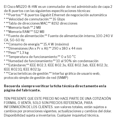
El Cisco MS220-8-HW es un conmutador de red administrado de capa 2
de 8 puertos con las siguientes especificaciones técnicas:
* **Puertos:** 8 puertos Gigabit Ethernet de negociación automática
* **Velocidad de conmutación:** 16 Gbps
* **Tabla de direcciones MAC:** 8192 direcciones
* **Memoria flash:** 2 MB
* **Memoria RAM:** 512 MB
* **Fuente de alimentación:** Fuente de alimentación interna, 100-240 V
CA, 50-60 Hz
* **Consumo de energía:** 15,4 W (máximo)
* **Dimensiones (An x Pr x Al):** 290 x 180 x 44 mm
* **Peso:** 1,3 kg
* **Temperatura de funcionamiento:** 0 a 50 °C
* **Humedad de funcionamiento:** 10 al 90% sin condensación
* **Estándares:** IEEE 802.3, IEEE 802.3u, IEEE 802.3ab, IEEE 802.3z,
IEEE 802.1Q, IEEE 802.1p
* **Características de gestión:** Interfaz gráfica de usuario web,
protocolo simple de gestión de red (SNMP)
Recuerda siempre verificar la ficha técnica directamente en la
página del fabricante.
TEN PRESENTE QUE ESTE PRECIO NO HACE PARTE DE UNA COTIZACIÓN
FORMAL O VENTA, SOLO SON PRECIOS REFERENCIA, PARA
INFORMACIÓN DE LOS CLIENTES. son valores totales, están sujetos a
cambios por promociones vigentes, actualizaciones y cambios del dolar.
Disponibilidad sujeta a inventarios. Cualquier inquietud técnica,