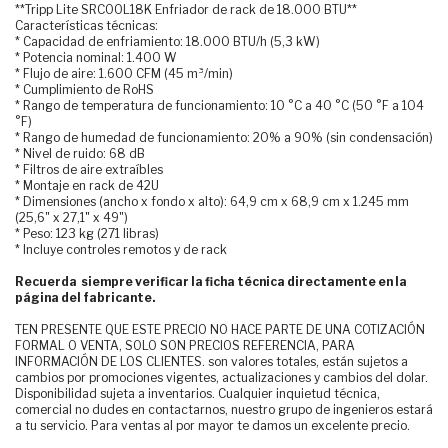
**Tripp Lite SRCOOL18K Enfriador de rack de 18.000 BTU**
Características técnicas:
* Capacidad de enfriamiento: 18.000 BTU/h (5,3 kW)
* Potencia nominal: 1.400 W
* Flujo de aire: 1.600 CFM (45 m³/min)
* Cumplimiento de RoHS
* Rango de temperatura de funcionamiento: 10 °C a 40 °C (50 °F a 104
°F)
* Rango de humedad de funcionamiento: 20% a 90% (sin condensación)
* Nivel de ruido: 68 dB
* Filtros de aire extraíbles
* Montaje en rack de 42U
* Dimensiones (ancho x fondo x alto): 64,9 cm x 68,9 cm x 1.245 mm
(25,6" x 27,1" x 49")
* Peso: 123 kg (271 libras)
* Incluye controles remotos y de rack
Recuerda siempre verificar la ficha técnica directamente en la
página del fabricante.
TEN PRESENTE QUE ESTE PRECIO NO HACE PARTE DE UNA COTIZACIÓN
FORMAL O VENTA, SOLO SON PRECIOS REFERENCIA, PARA
INFORMACIÓN DE LOS CLIENTES. son valores totales, están sujetos a
cambios por promociones vigentes, actualizaciones y cambios del dolar.
Disponibilidad sujeta a inventarios. Cualquier inquietud técnica,
comercial no dudes en contactarnos, nuestro grupo de ingenieros estará
a tu servicio. Para ventas al por mayor te damos un excelente precio.