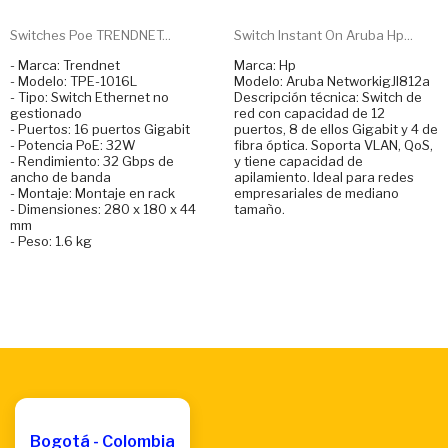
Switches Poe TRENDNET...
Switch Instant On Aruba Hp...
- Marca: Trendnet
Marca: Hp
- Modelo: TPE-1016L
Modelo: Aruba NetworkigJl812a
- Tipo: Switch Ethernet no
Descripción técnica: Switch de
gestionado
red con capacidad de 12
- Puertos: 16 puertos Gigabit
puertos, 8 de ellos Gigabit y 4 de
- Potencia PoE: 32W
fibra óptica. Soporta VLAN, QoS,
- Rendimiento: 32 Gbps de
y tiene capacidad de
ancho de banda
apilamiento. Ideal para redes
- Montaje: Montaje en rack
empresariales de mediano
- Dimensiones: 280 x 180 x 44
tamaño.
mm
- Peso: 1.6 kg
Bogotá - Colombia