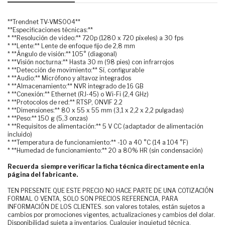
**Trendnet TV-VMS004**
**Especificaciones técnicas:**
* **Resolución de video:** 720p (1280 x 720 píxeles) a 30 fps
* **Lente:** Lente de enfoque fijo de 2,8 mm
* **Ángulo de visión:** 105° (diagonal)
* **Visión nocturna:** Hasta 30 m (98 pies) con infrarrojos
* **Detección de movimiento:** Sí, configurable
* **Audio:** Micrófono y altavoz integrados
* **Almacenamiento:** NVR integrado de 16 GB
* **Conexión:** Ethernet (RJ-45) o Wi-Fi (2,4 GHz)
* **Protocolos de red:** RTSP, ONVIF 2.2
* **Dimensiones:** 80 x 55 x 55 mm (3,1 x 2,2 x 2,2 pulgadas)
* **Peso:** 150 g (5,3 onzas)
* **Requisitos de alimentación:** 5 V CC (adaptador de alimentación
incluido)
* **Temperatura de funcionamiento:** -10 a 40 °C (14 a 104 °F)
* **Humedad de funcionamiento:** 20 a 80% HR (sin condensación)
Recuerda siempre verificar la ficha técnica directamente en la
página del fabricante.
TEN PRESENTE QUE ESTE PRECIO NO HACE PARTE DE UNA COTIZACIÓN
FORMAL O VENTA, SOLO SON PRECIOS REFERENCIA, PARA
INFORMACIÓN DE LOS CLIENTES. son valores totales, están sujetos a
cambios por promociones vigentes, actualizaciones y cambios del dolar.
Disponibilidad sujeta a inventarios. Cualquier inquietud técnica,