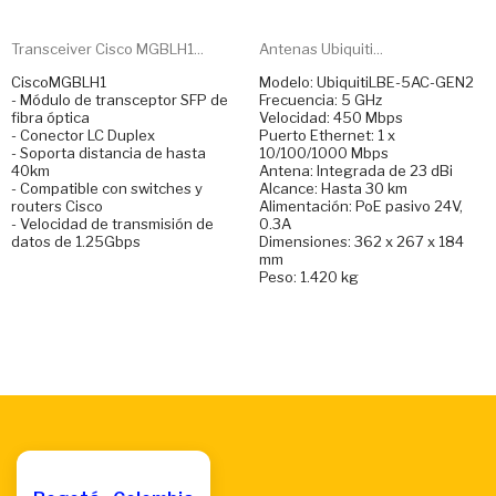
Transceiver Cisco MGBLH1...
Antenas Ubiquiti...
CiscoMGBLH1
Modelo: UbiquitiLBE-5AC-GEN2
- Módulo de transceptor SFP de
Frecuencia: 5 GHz
fibra óptica
Velocidad: 450 Mbps
- Conector LC Duplex
Puerto Ethernet: 1 x
- Soporta distancia de hasta
10/100/1000 Mbps
40km
Antena: Integrada de 23 dBi
- Compatible con switches y
Alcance: Hasta 30 km
routers Cisco
Alimentación: PoE pasivo 24V,
- Velocidad de transmisión de
0.3A
datos de 1.25Gbps
Dimensiones: 362 x 267 x 184
mm
Peso: 1.420 kg