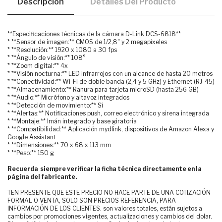
Descripción
Detalles Del Producto
**Especificaciones técnicas de la cámara D-Link DCS-6818**
* **Sensor de imagen:** CMOS de 1/2,8" y 2 megapíxeles
* **Resolución:** 1920 x 1080 a 30 fps
* **Ángulo de visión:** 108°
* **Zoom digital:** 4x
* **Visión nocturna:** LED infrarrojos con un alcance de hasta 20 metros
* **Conectividad:** Wi-Fi de doble banda (2,4 y 5 GHz) y Ethernet (RJ-45)
* **Almacenamiento:** Ranura para tarjeta microSD (hasta 256 GB)
* **Audio:** Micrófono y altavoz integrados
* **Detección de movimiento:** Sí
* **Alertas:** Notificaciones push, correo electrónico y sirena integrada
* **Montaje:** Imán integrado y base giratoria
* **Compatibilidad:** Aplicación mydlink, dispositivos de Amazon Alexa y
Google Assistant
* **Dimensiones:** 70 x 68 x 113 mm
* **Peso:** 150 g
Recuerda siempre verificar la ficha técnica directamente en la
página del fabricante.
TEN PRESENTE QUE ESTE PRECIO NO HACE PARTE DE UNA COTIZACIÓN
FORMAL O VENTA, SOLO SON PRECIOS REFERENCIA, PARA
INFORMACIÓN DE LOS CLIENTES. son valores totales, están sujetos a
cambios por promociones vigentes, actualizaciones y cambios del dolar.