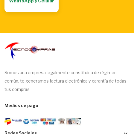
WhatsApp y Celular
Somos una empresa legalmente constituida de régimen
común, te generamos factura electrónica y garantía de todas
tus compras
Medios de pago
keyboard_arrow_down
Redes Sociales