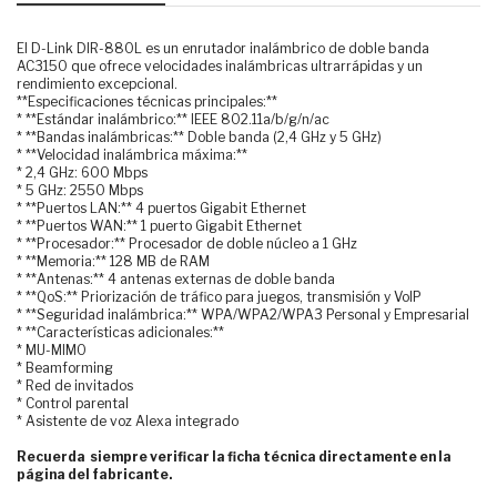
El D-Link DIR-880L es un enrutador inalámbrico de doble banda
AC3150 que ofrece velocidades inalámbricas ultrarrápidas y un
rendimiento excepcional.
**Especificaciones técnicas principales:**
* **Estándar inalámbrico:** IEEE 802.11a/b/g/n/ac
* **Bandas inalámbricas:** Doble banda (2,4 GHz y 5 GHz)
* **Velocidad inalámbrica máxima:**
* 2,4 GHz: 600 Mbps
* 5 GHz: 2550 Mbps
* **Puertos LAN:** 4 puertos Gigabit Ethernet
* **Puertos WAN:** 1 puerto Gigabit Ethernet
* **Procesador:** Procesador de doble núcleo a 1 GHz
* **Memoria:** 128 MB de RAM
* **Antenas:** 4 antenas externas de doble banda
* **QoS:** Priorización de tráfico para juegos, transmisión y VoIP
* **Seguridad inalámbrica:** WPA/WPA2/WPA3 Personal y Empresarial
* **Características adicionales:**
* MU-MIMO
* Beamforming
* Red de invitados
* Control parental
* Asistente de voz Alexa integrado
Recuerda siempre verificar la ficha técnica directamente en la
página del fabricante.