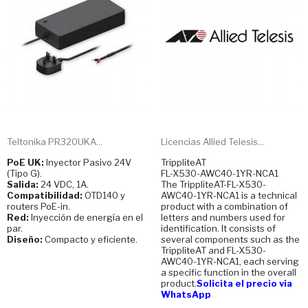
Teltonika PR320UKA...
Licencias Allied Telesis...
PoE UK:
Inyector Pasivo 24V
TrippliteAT
(Tipo G).
FL-X530-AWC40-1YR-NCA1
Salida:
24 VDC, 1A.
The TrippliteAT-FL-X530-
Compatibilidad:
OTD140 y
AWC40-1YR-NCA1 is a technical
routers PoE-in.
product with a combination of
Red:
Inyección de energía en el
letters and numbers used for
par.
identification. It consists of
Diseño:
Compacto y eficiente.
several components such as the
TrippliteAT and FL-X530-
AWC40-1YR-NCA1, each serving
a specific function in the overall
product.
Solicita el precio via
WhatsApp