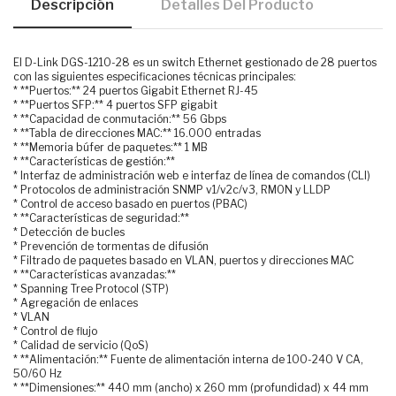
Descripción
Detalles Del Producto
El D-Link DGS-1210-28 es un switch Ethernet gestionado de 28 puertos
con las siguientes especificaciones técnicas principales:
* **Puertos:** 24 puertos Gigabit Ethernet RJ-45
* **Puertos SFP:** 4 puertos SFP gigabit
* **Capacidad de conmutación:** 56 Gbps
* **Tabla de direcciones MAC:** 16.000 entradas
* **Memoria búfer de paquetes:** 1 MB
* **Características de gestión:**
* Interfaz de administración web e interfaz de línea de comandos (CLI)
* Protocolos de administración SNMP v1/v2c/v3, RMON y LLDP
* Control de acceso basado en puertos (PBAC)
* **Características de seguridad:**
* Detección de bucles
* Prevención de tormentas de difusión
* Filtrado de paquetes basado en VLAN, puertos y direcciones MAC
* **Características avanzadas:**
* Spanning Tree Protocol (STP)
* Agregación de enlaces
* VLAN
* Control de flujo
* Calidad de servicio (QoS)
* **Alimentación:** Fuente de alimentación interna de 100-240 V CA,
50/60 Hz
* **Dimensiones:** 440 mm (ancho) x 260 mm (profundidad) x 44 mm