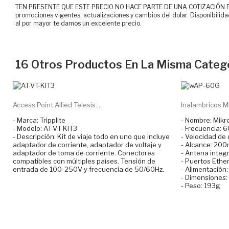
TEN PRESENTE QUE ESTE PRECIO NO HACE PARTE DE UNA COTIZACIÓN FOR
promociones vigentes, actualizaciones y cambios del dolar. Disponibilida
al por mayor te damos un excelente precio.
16 Otros Productos En La Misma Catego
Access Point Allied Telesis...
Inalambricos M
- Marca: Tripplite
- Nombre: Mikr
- Modelo: AT-VT-KIT3
- Frecuencia: 
- Descripción: Kit de viaje todo en uno que incluye
- Velocidad de
adaptador de corriente, adaptador de voltaje y
- Alcance: 200
adaptador de toma de corriente. Conectores
- Antena integ
compatibles con múltiples países. Tensión de
- Puertos Ethe
entrada de 100-250V y frecuencia de 50/60Hz.
- Alimentación:
- Dimensiones
- Peso: 193g