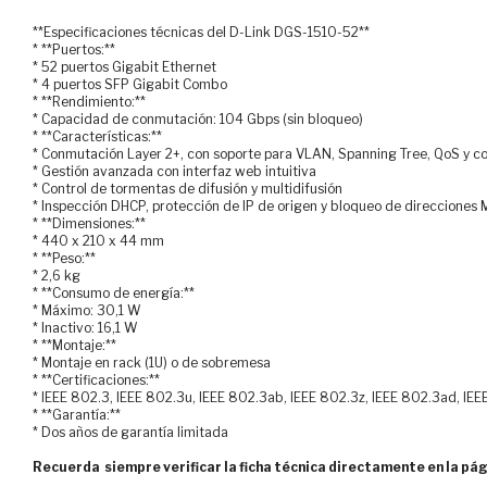
**Especificaciones técnicas del D-Link DGS-1510-52**
* **Puertos:**
* 52 puertos Gigabit Ethernet
* 4 puertos SFP Gigabit Combo
* **Rendimiento:**
* Capacidad de conmutación: 104 Gbps (sin bloqueo)
* **Características:**
* Conmutación Layer 2+, con soporte para VLAN, Spanning Tree, QoS y con
* Gestión avanzada con interfaz web intuitiva
* Control de tormentas de difusión y multidifusión
* Inspección DHCP, protección de IP de origen y bloqueo de direcciones
* **Dimensiones:**
* 440 x 210 x 44 mm
* **Peso:**
* 2,6 kg
* **Consumo de energía:**
* Máximo: 30,1 W
* Inactivo: 16,1 W
* **Montaje:**
* Montaje en rack (1U) o de sobremesa
* **Certificaciones:**
* IEEE 802.3, IEEE 802.3u, IEEE 802.3ab, IEEE 802.3z, IEEE 802.3ad, IE
* **Garantía:**
* Dos años de garantía limitada
Recuerda siempre verificar la ficha técnica directamente en la pág