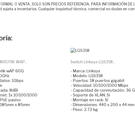
MAL O VENTA, SOLO SON PRECIOS REFERENCIA, PARA INFORMACIÓN DE LOS CLI
d sujeta a inventarios. Cualquier inquietud técnica, comercial no dudes en con
ría:
IKROTIK WAP...
Swtich Linksys LGS318...
otik wAP 60G
- Marca: Linksys
60GHz
- Modelo: LGS318
 datos: 1Gbps
- Puertos: 18 puertos gigabit
m
- Velocidad: 10/100/1000 Mbps
rada: 8dBi
- Capacidad de conmutación: 36 
rnet: 1x 10/100/1000
- Soporte de VLAN: Sí
 PoE pasivo
- Montaje en rack: Sí
: 185mm x 85mm
- Dimensiones: 440 x 200 x 44 mm
- Peso: 2.72 kg