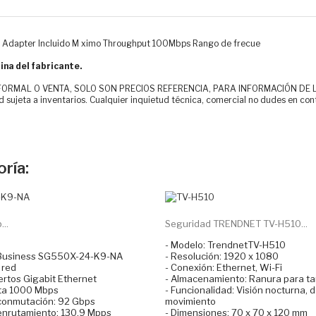
E Adapter Incluido M ximo Throughput 100Mbps Rango de frecue
ina del fabricante.
MAL O VENTA, SOLO SON PRECIOS REFERENCIA, PARA INFORMACIÓN DE LOS CLI
d sujeta a inventarios. Cualquier inquietud técnica, comercial no dudes en con
ría:
..
Seguridad TRENDNET TV-H510...
- Modelo: TrendnetTV-H510
 Business SG550X-24-K9-NA
- Resolución: 1920 x 1080
 red
- Conexión: Ethernet, Wi-Fi
ertos Gigabit Ethernet
- Almacenamiento: Ranura para ta
sta 1000 Mbps
- Funcionalidad: Visión nocturna, 
conmutación: 92 Gbps
movimiento
enrutamiento: 130.9 Mpps
- Dimensiones: 70 x 70 x 120 mm