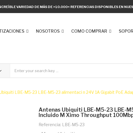
NCREÍBLE VARIEDAD DE MÁS DE >10.000< REFERENCIAS DISPONIBLES EN NU
TIZACIONES
NOSOTROS
COMO COMPRAR
SOPOR
Ubiquiti LBE-M5-23 LBE-M5-23 alimentaci n 24V 1A Gigabit PoE Ad
Antenas Ubiquiti LBE-M5-23 LBE-M5
Incluido M Ximo Throughput 100Mb
Referencia: LBE-M5-23