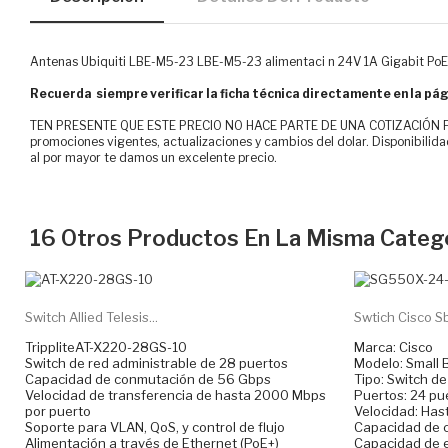
Antenas Ubiquiti LBE-M5-23 LBE-M5-23 alimentaci n 24V 1A Gigabit Po
Recuerda siempre verificar la ficha técnica directamente en la pág
TEN PRESENTE QUE ESTE PRECIO NO HACE PARTE DE UNA COTIZACIÓN FOR
promociones vigentes, actualizaciones y cambios del dolar. Disponibilida
al por mayor te damos un excelente precio.
16 Otros Productos En La Misma Catego
Switch Allied Telesis...
Swtich Cisco Sb.
TrippliteAT-X220-28GS-10
Marca: Cisco
Switch de red administrable de 28 puertos
Modelo: Small
Capacidad de conmutación de 56 Gbps
Tipo: Switch de
Velocidad de transferencia de hasta 2000 Mbps
Puertos: 24 pu
por puerto
Velocidad: Ha
Soporte para VLAN, QoS, y control de flujo
Capacidad de 
Alimentación a través de Ethernet (PoE+)
Capacidad de 