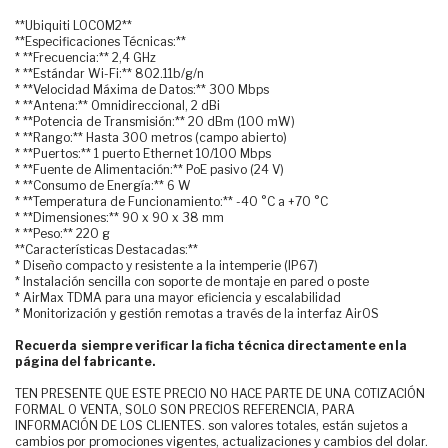
**Ubiquiti LOCOM2**
**Especificaciones Técnicas:**
* **Frecuencia:** 2,4 GHz
* **Estándar Wi-Fi:** 802.11b/g/n
* **Velocidad Máxima de Datos:** 300 Mbps
* **Antena:** Omnidireccional, 2 dBi
* **Potencia de Transmisión:** 20 dBm (100 mW)
* **Rango:** Hasta 300 metros (campo abierto)
* **Puertos:** 1 puerto Ethernet 10/100 Mbps
* **Fuente de Alimentación:** PoE pasivo (24 V)
* **Consumo de Energía:** 6 W
* **Temperatura de Funcionamiento:** -40 °C a +70 °C
* **Dimensiones:** 90 x 90 x 38 mm
* **Peso:** 220 g
**Características Destacadas:**
* Diseño compacto y resistente a la intemperie (IP67)
* Instalación sencilla con soporte de montaje en pared o poste
* AirMax TDMA para una mayor eficiencia y escalabilidad
* Monitorización y gestión remotas a través de la interfaz AirOS
Recuerda siempre verificar la ficha técnica directamente en la
página del fabricante.
TEN PRESENTE QUE ESTE PRECIO NO HACE PARTE DE UNA COTIZACIÓN
FORMAL O VENTA, SOLO SON PRECIOS REFERENCIA, PARA
INFORMACIÓN DE LOS CLIENTES. son valores totales, están sujetos a
cambios por promociones vigentes, actualizaciones y cambios del dolar.