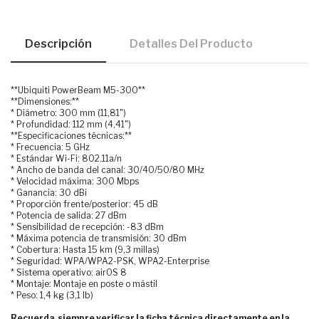
Descripción
Detalles Del Producto
**Ubiquiti PowerBeam M5-300**
**Dimensiones:**
* Diámetro: 300 mm (11,81")
* Profundidad: 112 mm (4,41")
**Especificaciones técnicas:**
* Frecuencia: 5 GHz
* Estándar Wi-Fi: 802.11a/n
* Ancho de banda del canal: 30/40/50/80 MHz
* Velocidad máxima: 300 Mbps
* Ganancia: 30 dBi
* Proporción frente/posterior: 45 dB
* Potencia de salida: 27 dBm
* Sensibilidad de recepción: -83 dBm
* Máxima potencia de transmisión: 30 dBm
* Cobertura: Hasta 15 km (9,3 millas)
* Seguridad: WPA/WPA2-PSK, WPA2-Enterprise
* Sistema operativo: airOS 8
* Montaje: Montaje en poste o mástil
* Peso: 1,4 kg (3,1 lb)
Recuerda siempre verificar la ficha técnica directamente en la