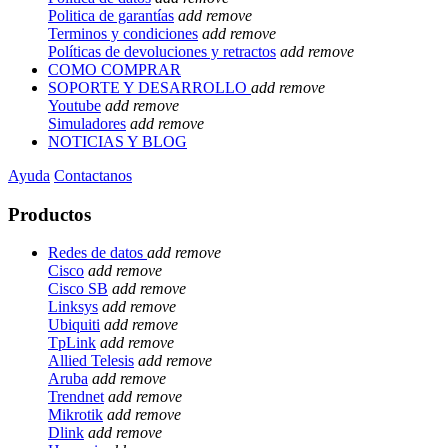
Politica de garantías
add
remove
Terminos y condiciones
add
remove
Políticas de devoluciones y retractos
add
remove
COMO COMPRAR
SOPORTE Y DESARROLLO
add
remove
Youtube
add
remove
Simuladores
add
remove
NOTICIAS Y BLOG
Ayuda
Contactanos
Productos
Redes de datos
add
remove
Cisco
add
remove
Cisco SB
add
remove
Linksys
add
remove
Ubiquiti
add
remove
TpLink
add
remove
Allied Telesis
add
remove
Aruba
add
remove
Trendnet
add
remove
Mikrotik
add
remove
Dlink
add
remove