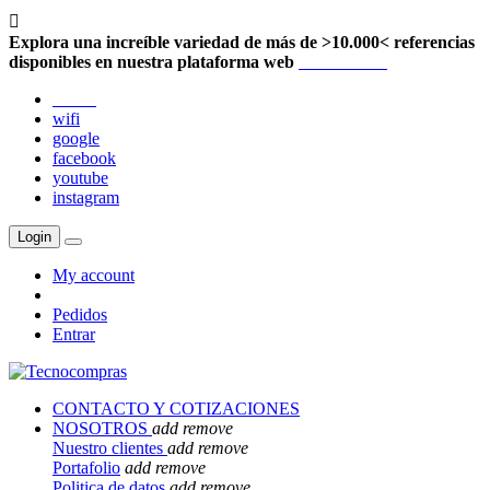

Explora una increíble variedad de más de >10.000< referencias
disponibles en nuestra plataforma web
Localización
twitter
wifi
google
facebook
youtube
instagram
Login
My account
Pedidos
Entrar
CONTACTO Y COTIZACIONES
NOSOTROS
add
remove
Nuestro clientes
add
remove
Portafolio
add
remove
Politica de datos
add
remove