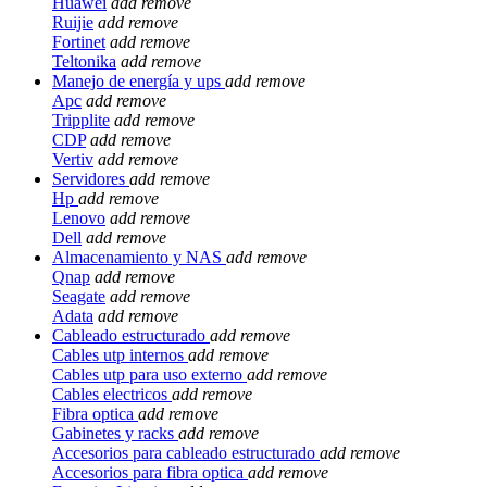
Huawei
add
remove
Ruijie
add
remove
Fortinet
add
remove
Teltonika
add
remove
Manejo de energía y ups
add
remove
Apc
add
remove
Tripplite
add
remove
CDP
add
remove
Vertiv
add
remove
Servidores
add
remove
Hp
add
remove
Lenovo
add
remove
Dell
add
remove
Almacenamiento y NAS
add
remove
Qnap
add
remove
Seagate
add
remove
Adata
add
remove
Cableado estructurado
add
remove
Cables utp internos
add
remove
Cables utp para uso externo
add
remove
Cables electricos
add
remove
Fibra optica
add
remove
Gabinetes y racks
add
remove
Accesorios para cableado estructurado
add
remove
Accesorios para fibra optica
add
remove