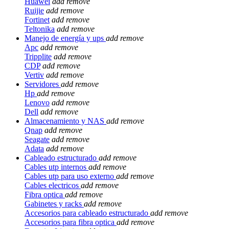
Huawei
add
remove
Ruijie
add
remove
Fortinet
add
remove
Teltonika
add
remove
Manejo de energía y ups
add
remove
Apc
add
remove
Tripplite
add
remove
CDP
add
remove
Vertiv
add
remove
Servidores
add
remove
Hp
add
remove
Lenovo
add
remove
Dell
add
remove
Almacenamiento y NAS
add
remove
Qnap
add
remove
Seagate
add
remove
Adata
add
remove
Cableado estructurado
add
remove
Cables utp internos
add
remove
Cables utp para uso externo
add
remove
Cables electricos
add
remove
Fibra optica
add
remove
Gabinetes y racks
add
remove
Accesorios para cableado estructurado
add
remove
Accesorios para fibra optica
add
remove