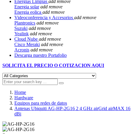
Energias Limpias
add
remove
Energia solar
add
remove
Energia eolica
add
remove
Videoconferencia y Accesorios
add
remove
Plantronics
add
remove
Suzuki
add
remove
Yealink
add
remove
Cloud Nube
add
remove
Cisco Meraki
add
remove
Acronis
add
remove
Descarga nuestro Portafolio
SOLICITA EL
PRECIO O COTIZACION AQUI
Home
Hardware
Equipos para redes de datos
Antenas Ubiquiti AG-HP-2G16 2 4 GHz airGrid airMAX 16
dBi