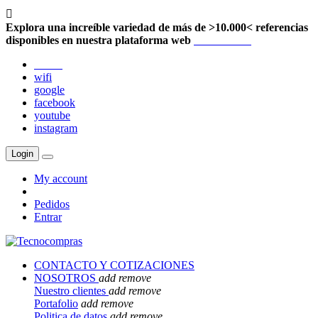

Explora una increíble variedad de más de >10.000< referencias
disponibles en nuestra plataforma web
Localización
twitter
wifi
google
facebook
youtube
instagram
Login
My account
Pedidos
Entrar
CONTACTO Y COTIZACIONES
NOSOTROS
add
remove
Nuestro clientes
add
remove
Portafolio
add
remove
Politica de datos
add
remove