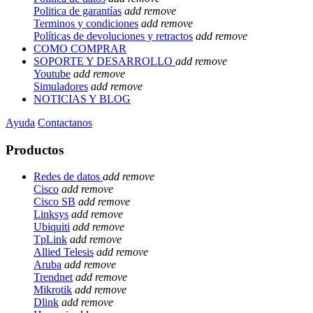
Politica de garantías
add
remove
Terminos y condiciones
add
remove
Políticas de devoluciones y retractos
add
remove
COMO COMPRAR
SOPORTE Y DESARROLLO
add
remove
Youtube
add
remove
Simuladores
add
remove
NOTICIAS Y BLOG
Ayuda
Contactanos
Productos
Redes de datos
add
remove
Cisco
add
remove
Cisco SB
add
remove
Linksys
add
remove
Ubiquiti
add
remove
TpLink
add
remove
Allied Telesis
add
remove
Aruba
add
remove
Trendnet
add
remove
Mikrotik
add
remove
Dlink
add
remove