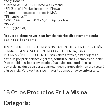
**Seguridad:**
* Cifrado WPA/WPA2-PSK/WPA3-Personal
* SPI (Stateful Packet Inspection) Firewall
* Control de acceso por dirección MAC
**Dimensiones:**
* 230 x 144 x 35 mm (8,3 x 5,7 x 1,4 pulgadas)
**Peso:**
* 350 g (12,3 oz)
Recuerda siempre verificar la ficha técnica directamente en la
página del fabricante.
TEN PRESENTE QUE ESTE PRECIO NO HACE PARTE DE UNA COTIZACIÓN
FORMAL O VENTA, SOLO SON PRECIOS REFERENCIA, PARA
INFORMACIÓN DE LOS CLIENTES. son valores totales, están sujetos a
cambios por promociones vigentes, actualizaciones y cambios del dolar.
Disponibilidad sujeta a inventarios. Cualquier inquietud técnica,
comercial no dudes en contactarnos, nuestro grupo de ingenieros estará
a tu servicio. Para ventas al por mayor te damos un excelente precio.
16 Otros Productos En La Misma
Categoría: