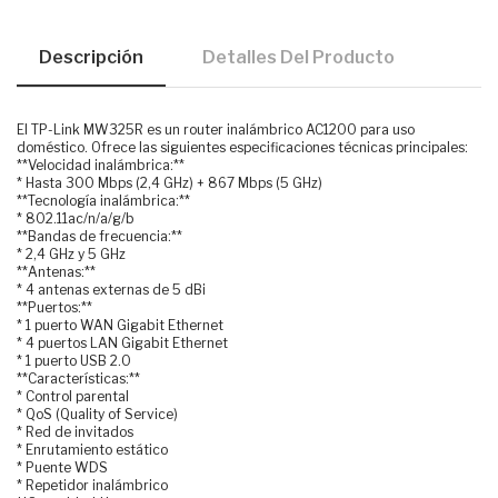
Descripción
Detalles Del Producto
El TP-Link MW325R es un router inalámbrico AC1200 para uso
doméstico. Ofrece las siguientes especificaciones técnicas principales:
**Velocidad inalámbrica:**
* Hasta 300 Mbps (2,4 GHz) + 867 Mbps (5 GHz)
**Tecnología inalámbrica:**
* 802.11ac/n/a/g/b
**Bandas de frecuencia:**
* 2,4 GHz y 5 GHz
**Antenas:**
* 4 antenas externas de 5 dBi
**Puertos:**
* 1 puerto WAN Gigabit Ethernet
* 4 puertos LAN Gigabit Ethernet
* 1 puerto USB 2.0
**Características:**
* Control parental
* QoS (Quality of Service)
* Red de invitados
* Enrutamiento estático
* Puente WDS
* Repetidor inalámbrico