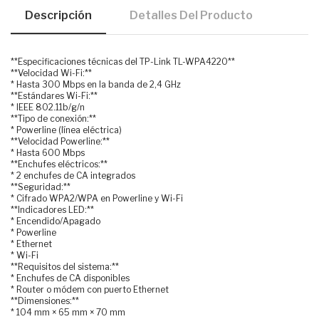
Descripción
Detalles Del Producto
**Especificaciones técnicas del TP-Link TL-WPA4220**
**Velocidad Wi-Fi:**
* Hasta 300 Mbps en la banda de 2,4 GHz
**Estándares Wi-Fi:**
* IEEE 802.11b/g/n
**Tipo de conexión:**
* Powerline (línea eléctrica)
**Velocidad Powerline:**
* Hasta 600 Mbps
**Enchufes eléctricos:**
* 2 enchufes de CA integrados
**Seguridad:**
* Cifrado WPA2/WPA en Powerline y Wi-Fi
**Indicadores LED:**
* Encendido/Apagado
* Powerline
* Ethernet
* Wi-Fi
**Requisitos del sistema:**
* Enchufes de CA disponibles
* Router o módem con puerto Ethernet
**Dimensiones:**
* 104 mm × 65 mm × 70 mm