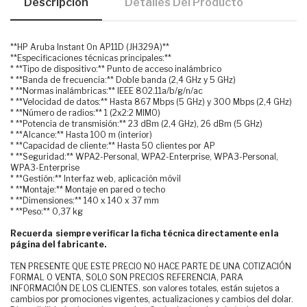
Descripción
Detalles Del Producto
**HP Aruba Instant On AP11D (JH329A)**
**Especificaciones técnicas principales:**
* **Tipo de dispositivo:** Punto de acceso inalámbrico
* **Banda de frecuencia:** Doble banda (2,4 GHz y 5 GHz)
* **Normas inalámbricas:** IEEE 802.11a/b/g/n/ac
* **Velocidad de datos:** Hasta 867 Mbps (5 GHz) y 300 Mbps (2,4 GHz)
* **Número de radios:** 1 (2x2:2 MIMO)
* **Potencia de transmisión:** 23 dBm (2,4 GHz), 26 dBm (5 GHz)
* **Alcance:** Hasta 100 m (interior)
* **Capacidad de cliente:** Hasta 50 clientes por AP
* **Seguridad:** WPA2-Personal, WPA2-Enterprise, WPA3-Personal,
WPA3-Enterprise
* **Gestión:** Interfaz web, aplicación móvil
* **Montaje:** Montaje en pared o techo
* **Dimensiones:** 140 x 140 x 37 mm
* **Peso:** 0,37 kg
Recuerda siempre verificar la ficha técnica directamente en la
página del fabricante.
TEN PRESENTE QUE ESTE PRECIO NO HACE PARTE DE UNA COTIZACIÓN
FORMAL O VENTA, SOLO SON PRECIOS REFERENCIA, PARA
INFORMACIÓN DE LOS CLIENTES. son valores totales, están sujetos a
cambios por promociones vigentes, actualizaciones y cambios del dolar.