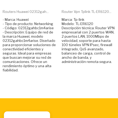
Routers Huawei 02312gah...
Router Vpn Tplink TL-ER6120...
- Marca: Huawei
Marca: Tp-link
- Tipo de producto: Networking
Modelo: TL-ER6120
- Código: 02312gahbc1m4arise
Descripción técnica: Router VPN
- Descripción: Equipo de red de
empresarial con 2 puertos WAN,
la marca Huawei, modelo
2 puertos LAN, 1000Mbps de
02312gahbc1m4arise. Diseñado
velocidad, soporte para hasta
para proporcionar soluciones de
100 túneles VPN IPsec, firewall
conectividad eficientes y
integrado, QoS avanzado,
seguras. Ideal para empresas
balanceo de carga, control de
que buscan mejorar su red de
ancho de banda, y
comunicaciones. Ofrece un
administración remota segura.
rendimiento óptimo y una alta
fiabilidad.