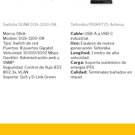
Switchs DLINK DGS-1100-08...
Teltonika PR1KRT25 Antena...
Marca: Dlink
Cable:
USB-A a USB-C
Modelo: DGS-1100-08
industrial.
Tipo: Switch de red
Uso:
Equipos de nueva
Puertos: 8 puertos Gigabit
generación Teltonika.
Velocidad: 10/100/1000 Mbps
Longitud:
1 metro de alta
Gestión: Administración web y
velocidad.
SNMP
Carga:
Soporta suministro de
Seguridad: Control de flujo IEEE
energía (PD).
802.3x, VLAN
Calidad:
Terminales bañados en
Soporte: QoS y D-Link Green
níquel.