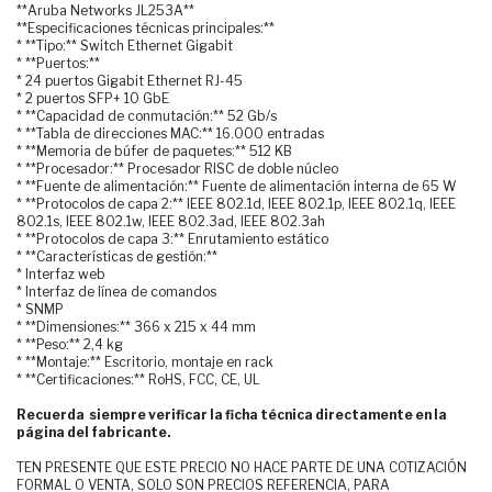
**Aruba Networks JL253A**
**Especificaciones técnicas principales:**
* **Tipo:** Switch Ethernet Gigabit
* **Puertos:**
* 24 puertos Gigabit Ethernet RJ-45
* 2 puertos SFP+ 10 GbE
* **Capacidad de conmutación:** 52 Gb/s
* **Tabla de direcciones MAC:** 16.000 entradas
* **Memoria de búfer de paquetes:** 512 KB
* **Procesador:** Procesador RISC de doble núcleo
* **Fuente de alimentación:** Fuente de alimentación interna de 65 W
* **Protocolos de capa 2:** IEEE 802.1d, IEEE 802.1p, IEEE 802.1q, IEEE
802.1s, IEEE 802.1w, IEEE 802.3ad, IEEE 802.3ah
* **Protocolos de capa 3:** Enrutamiento estático
* **Características de gestión:**
* Interfaz web
* Interfaz de línea de comandos
* SNMP
* **Dimensiones:** 366 x 215 x 44 mm
* **Peso:** 2,4 kg
* **Montaje:** Escritorio, montaje en rack
* **Certificaciones:** RoHS, FCC, CE, UL
Recuerda siempre verificar la ficha técnica directamente en la
página del fabricante.
TEN PRESENTE QUE ESTE PRECIO NO HACE PARTE DE UNA COTIZACIÓN
FORMAL O VENTA, SOLO SON PRECIOS REFERENCIA, PARA