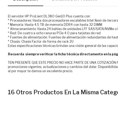
El servidor HP ProLiant DL380 Gen10 Plus cuenta con:
* Procesadores: Hasta dos procesadores escalables Intel Xeon de terce
* Memoria: Hasta 4,5 TB de memoria DDR4 con hasta 32 DIMM
* Almacenamiento: Hasta 24 bahías de unidades LFF SAS/SATA/NVMe o
* Red: De cuatro a ocho ranuras PCIe 4.0 para tarjetas de red
* Fuentes de alimentación: Fuentes de alimentación redundantes de ha
* Chasis: Chasis Factor de forma de rack 2U
Estas especificaciones técnicas brindan una visión general de las capacid
Recuerda siempre verificar la ficha técnica directamente en la pág
TEN PRESENTE QUE ESTE PRECIO NO HACE PARTE DE UNA COTIZACIÓN FOR
promociones vigentes, actualizaciones y cambios del dolar. Disponibilida
al por mayor te damos un excelente precio.
16 Otros Productos En La Misma Catego