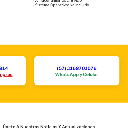
- Almacenamiento: 1TB HDD
- Sistema Operativo: No incluido
6914
(57) 3168701076
mpras
WhatsApp y Celular
Únete A Nuestras Noticias Y Actualizaciones