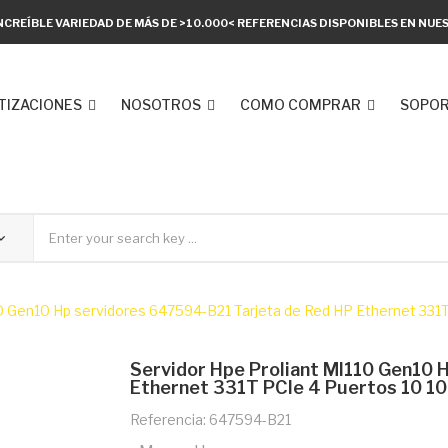
NCREÍBLE VARIEDAD DE MÁS DE >10.000< REFERENCIAS DISPONIBLES EN NU
TIZACIONES
NOSOTROS
COMO COMPRAR
SOPOR
10 Gen10 Hp servidores 647594-B21 Tarjeta de Red HP Ethernet 331
Servidor Hpe Proliant Ml110 Gen10 
Ethernet 331T PCIe 4 Puertos 10 1
Referencia: 647594-B21