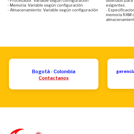
- Procesador: Variable según configuración
diseñado para 
- Memoria: Variable según configuración
exigentes.
- Almacenamiento: Variable según configuración
- Especificacio
memoria RAM d
almacenamient
Bogotá - Colombia
gerenci
Contactanos