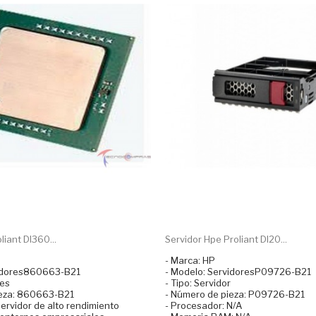
liant Dl360...
Servidor Hpe Proliant Dl20...
- Marca: HP
vidores860663-B21
- Modelo: ServidoresP09726-B21
res
- Tipo: Servidor
ieza: 860663-B21
- Número de pieza: P09726-B21
Servidor de alto rendimiento
- Procesador: N/A