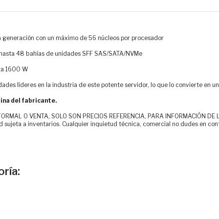
ra generación con un máximo de 56 núcleos por procesador
 hasta 48 bahías de unidades SFF SAS/SATA/NVMe
sta 1600 W
ades líderes en la industria de este potente servidor, lo que lo convierte en u
ina del fabricante.
MAL O VENTA, SOLO SON PRECIOS REFERENCIA, PARA INFORMACIÓN DE LOS CLI
d sujeta a inventarios. Cualquier inquietud técnica, comercial no dudes en con
ría: