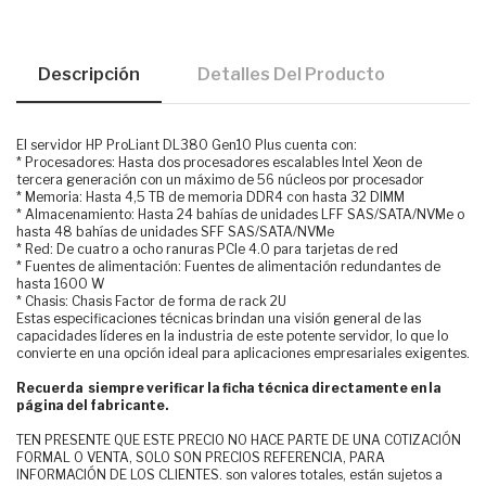
Descripción
Detalles Del Producto
El servidor HP ProLiant DL380 Gen10 Plus cuenta con:
* Procesadores: Hasta dos procesadores escalables Intel Xeon de
tercera generación con un máximo de 56 núcleos por procesador
* Memoria: Hasta 4,5 TB de memoria DDR4 con hasta 32 DIMM
* Almacenamiento: Hasta 24 bahías de unidades LFF SAS/SATA/NVMe o
hasta 48 bahías de unidades SFF SAS/SATA/NVMe
* Red: De cuatro a ocho ranuras PCIe 4.0 para tarjetas de red
* Fuentes de alimentación: Fuentes de alimentación redundantes de
hasta 1600 W
* Chasis: Chasis Factor de forma de rack 2U
Estas especificaciones técnicas brindan una visión general de las
capacidades líderes en la industria de este potente servidor, lo que lo
convierte en una opción ideal para aplicaciones empresariales exigentes.
Recuerda siempre verificar la ficha técnica directamente en la
página del fabricante.
TEN PRESENTE QUE ESTE PRECIO NO HACE PARTE DE UNA COTIZACIÓN
FORMAL O VENTA, SOLO SON PRECIOS REFERENCIA, PARA
INFORMACIÓN DE LOS CLIENTES. son valores totales, están sujetos a