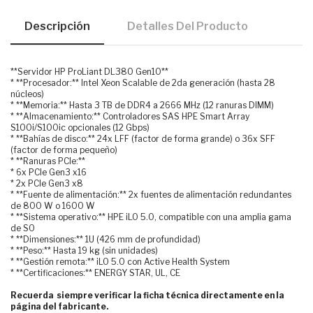
Descripción
Detalles Del Producto
**Servidor HP ProLiant DL380 Gen10**
* **Procesador:** Intel Xeon Scalable de 2da generación (hasta 28
núcleos)
* **Memoria:** Hasta 3 TB de DDR4 a 2666 MHz (12 ranuras DIMM)
* **Almacenamiento:** Controladores SAS HPE Smart Array
S100i/S100ic opcionales (12 Gbps)
* **Bahías de disco:** 24x LFF (factor de forma grande) o 36x SFF
(factor de forma pequeño)
* **Ranuras PCIe:**
* 6x PCIe Gen3 x16
* 2x PCIe Gen3 x8
* **Fuente de alimentación:** 2x fuentes de alimentación redundantes
de 800 W o 1600 W
* **Sistema operativo:** HPE iLO 5.0, compatible con una amplia gama
de SO
* **Dimensiones:** 1U (426 mm de profundidad)
* **Peso:** Hasta 19 kg (sin unidades)
* **Gestión remota:** iLO 5.0 con Active Health System
* **Certificaciones:** ENERGY STAR, UL, CE
Recuerda siempre verificar la ficha técnica directamente en la
página del fabricante.