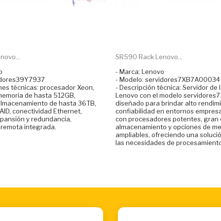
ovo...
SR590 Rack Lenovo...
o
- Marca: Lenovo
vidores39Y7937
- Modelo: servidores7XB7A00034
ones técnicas: procesador Xeon,
- Descripción técnica: Servidor de
memoria de hasta 512GB,
Lenovo con el modelo servidore
almacenamiento de hasta 36TB,
diseñado para brindar alto rendim
AID, conectividad Ethernet,
confiabilidad en entornos empresa
pansión y redundancia,
con procesadores potentes, gran
 remota integrada.
almacenamiento y opciones de m
ampliables, ofreciendo una soluci
las necesidades de procesamiento