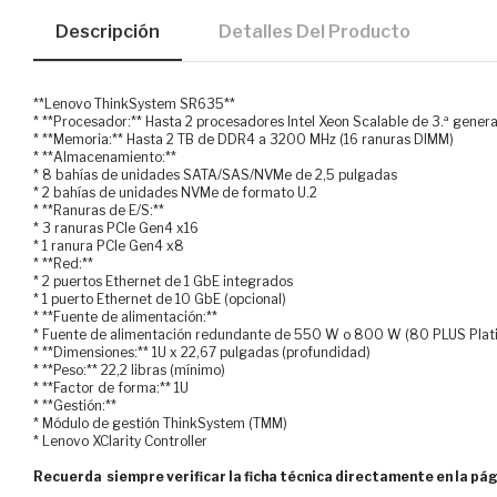
Descripción
Detalles Del Producto
**Lenovo ThinkSystem SR635**
* **Procesador:** Hasta 2 procesadores Intel Xeon Scalable de 3.ª gener
* **Memoria:** Hasta 2 TB de DDR4 a 3200 MHz (16 ranuras DIMM)
* **Almacenamiento:**
* 8 bahías de unidades SATA/SAS/NVMe de 2,5 pulgadas
* 2 bahías de unidades NVMe de formato U.2
* **Ranuras de E/S:**
* 3 ranuras PCIe Gen4 x16
* 1 ranura PCIe Gen4 x8
* **Red:**
* 2 puertos Ethernet de 1 GbE integrados
* 1 puerto Ethernet de 10 GbE (opcional)
* **Fuente de alimentación:**
* Fuente de alimentación redundante de 550 W o 800 W (80 PLUS Plat
* **Dimensiones:** 1U x 22,67 pulgadas (profundidad)
* **Peso:** 22,2 libras (mínimo)
* **Factor de forma:** 1U
* **Gestión:**
* Módulo de gestión ThinkSystem (TMM)
* Lenovo XClarity Controller
Recuerda siempre verificar la ficha técnica directamente en la pág