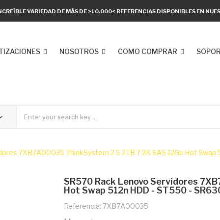
NCREÍBLE VARIEDAD DE MÁS DE >10.000< REFERENCIAS DISPONIBLES EN NU
TIZACIONES
NOSOTROS
COMO COMPRAR
SOPOR
dores 7XB7A00035 ThinkSystem 2 5 2TB 7 2K SAS 12Gb Hot Swap 
SR570 Rack Lenovo Servidores 7XB
Hot Swap 512n HDD - ST550 - SR63
Referencia: 7XB7A00035