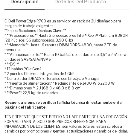
Descripción
Detalles Del Producto
El Dell PowerEdge R760 es un servidor en rack de 2U diseñado para
cargas de trabajo exigentes.
**Especificaciones Técnicas Clave:**
* **Procesadores:** Hasta 2 procesadores Intel® Xeon® Platinum 8380H
(28 núcleos, 56 subprocesos, 3,90 GHz)
* **Memoria:** Hasta 16 ranuras DIMM DDR5-4800, hasta 2 TB de
memoria
* **Almacenamiento:** Hasta 10 bahías de unidades de 3,5" o 2,5" para
unidades SAS/SATA/NVMe
* **E/S:**
* 12 bahías PCIe Gen4
* 2 puertos Ethernet integrados de 1 GbE
* Controlador iDRAC9 Enterprise con Lifecycle Manager
* **Fuente de alimentación:** Redundante de 1400 W o 2200 W
* **Dimensiones:** 2U (88,9 x 48,3 x 8,8 cm)
* **Peso:** 22,9 kg sin unidades
Recuerda siempre verificar la ficha técnica directamente en la
página del fabricante.
TEN PRESENTE QUE ESTE PRECIO NO HACE PARTE DE UNA COTIZACIÓN
FORMAL O VENTA, SOLO SON PRECIOS REFERENCIA, PARA
INFORMACIÓN DE LOS CLIENTES. son valores totales, están sujetos a
cambios por promociones vigentes, actualizaciones y cambios del dolar.