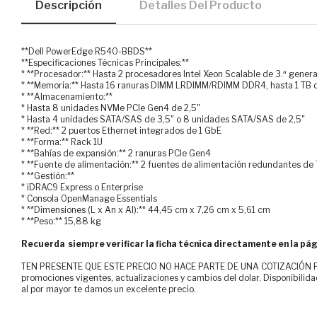
Descripción
Detalles Del Producto
**Dell PowerEdge R540-BBDS**
**Especificaciones Técnicas Principales:**
* **Procesador:** Hasta 2 procesadores Intel Xeon Scalable de 3.ª genera
* **Memoria:** Hasta 16 ranuras DIMM LRDIMM/RDIMM DDR4, hasta 1 TB 
* **Almacenamiento:**
* Hasta 8 unidades NVMe PCIe Gen4 de 2,5"
* Hasta 4 unidades SATA/SAS de 3,5" o 8 unidades SATA/SAS de 2,5"
* **Red:** 2 puertos Ethernet integrados de 1 GbE
* **Forma:** Rack 1U
* **Bahías de expansión:** 2 ranuras PCIe Gen4
* **Fuente de alimentación:** 2 fuentes de alimentación redundantes d
* **Gestión:**
* iDRAC9 Express o Enterprise
* Consola OpenManage Essentials
* **Dimensiones (L x An x Al):** 44,45 cm x 7,26 cm x 5,61 cm
* **Peso:** 15,88 kg
Recuerda siempre verificar la ficha técnica directamente en la pág
TEN PRESENTE QUE ESTE PRECIO NO HACE PARTE DE UNA COTIZACIÓN FOR
promociones vigentes, actualizaciones y cambios del dolar. Disponibilida
al por mayor te damos un excelente precio.