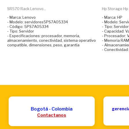
SR570 Rack Lenovo...
Hp Storage Hp S
- Marca: Lenovo
- Marca: HP
- Modelo: servidores5PS7A05334
- Modelo: Ser
- Código: 5PS7A05334
- Tipo: Servidor
- Tipo: Servidor
- Capacidad: V
- Especificaciones: procesador, memoria,
- Procesador: 
almacenamiento, conectividad, sistema operativo
- Memoria RAM:
compatible, dimensiones, peso, garantía
- Almacenamien
- Conectividad:
Bogotá - Colombia
gerenci
Contactanos