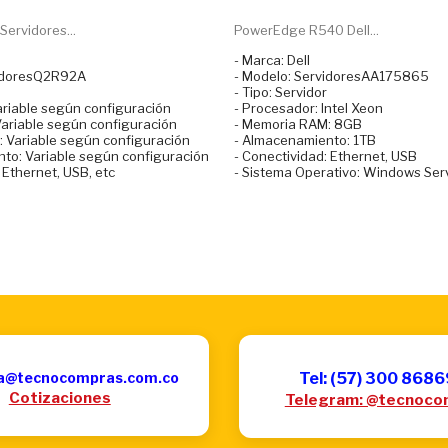
ervidores...
PowerEdge R540 Dell...
- Marca: Dell
vidoresQ2R92A
- Modelo: ServidoresAA175865
- Tipo: Servidor
ariable según configuración
- Procesador: Intel Xeon
Variable según configuración
- Memoria RAM: 8GB
 Variable según configuración
- Almacenamiento: 1TB
to: Variable según configuración
- Conectividad: Ethernet, USB
 Ethernet, USB, etc
- Sistema Operativo: Windows Ser
a@tecnocompras.com.co
Tel: (57) 300 868
Cotizaciones
Telegram: @tecnoco