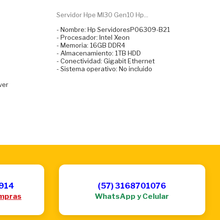
Servidor Hpe Ml30 Gen10 Hp...
- Nombre: Hp ServidoresP06309-B21
- Procesador: Intel Xeon
- Memoria: 16GB DDR4
- Almacenamiento: 1TB HDD
- Conectividad: Gigabit Ethernet
- Sistema operativo: No incluido
ver
6914
(57) 3168701076
mpras
WhatsApp y Celular