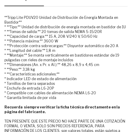
**Tripp Lite PDUV20 Unidad de Distribución de Energía Montada en
Bastidor**
* **Tipo:** Unidad de distribución de energía montada en bastidor de 1U
* **Tomas de salida:** 20 tomas de salida NEMA 5-15/20R
* **Capacidad de carga:** 15 A, 208 V/240 V, 50/60 Hz
* **Potencia máxima:** 3600 W
* **Protección contra sobrecargas:** Disyuntor automático de 20 A
* **Longitud del cable:** 1,8 m
* **Montaje:** Se monta verticalmente en bastidores estándar de 19
pulgadas con rieles de montaje incluidos
* **Dimensiones (An. x Pr. x Al.):** 48,26 x 8,9 x 4,45 cm
* **Peso:** 3,18 kg
* **Características adicionales:**
* Indicador LED de estado de alimentación
* Tornillos de tierra separados
* Enchufe de entrada L6-20P
* Compatible con cables de alimentación NEMA L6-20
* Garantía limitada de por vida
Recuerda siempre verificar la ficha técnica directamente en la
página del fabricante.
TEN PRESENTE QUE ESTE PRECIO NO HACE PARTE DE UNA COTIZACIÓN
FORMAL O VENTA, SOLO SON PRECIOS REFERENCIA, PARA
INFORMACIÓN DE LOS CLIENTES. son valores totales, están sujetos a