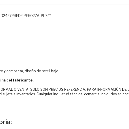
TR MMD24E7PHEDF PFH027A-PL7:**
te y compacta, diseño de perfil bajo
ina del fabricante.
MAL O VENTA, SOLO SON PRECIOS REFERENCIA, PARA INFORMACIÓN DE LOS CLI
d sujeta a inventarios. Cualquier inquietud técnica, comercial no dudes en con
ría: