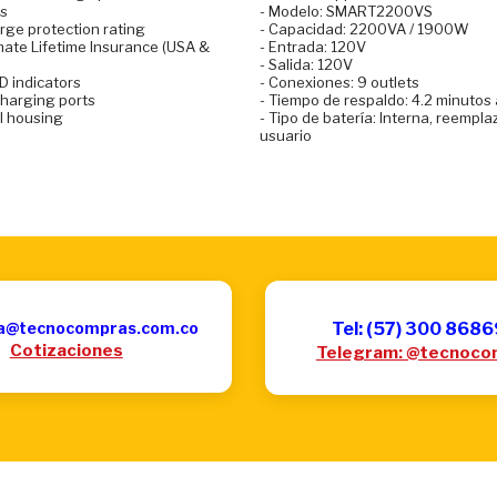
ts
- Modelo: SMART2200VS
rge protection rating
- Capacidad: 2200VA / 1900W
mate Lifetime Insurance (USA &
- Entrada: 120V
- Salida: 120V
D indicators
- Conexiones: 9 outlets
charging ports
- Tiempo de respaldo: 4.2 minutos
l housing
- Tipo de batería: Interna, reempla
usuario
a@tecnocompras.com.co
Tel: (57) 300 868
Cotizaciones
Telegram: @tecnoco