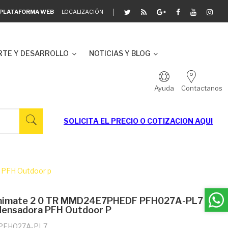
A PLATAFORMA WEB
LOCALIZACIÓN
TE Y DESARROLLO
NOTICIAS Y BLOG
Ayuda
Contactanos
SOLICITA EL
PRECIO O COTIZACION AQUI
 PFH Outdoor p
inimate 2 0 TR MMD24E7PHEDF PFH027A-PL7
densadora PFH Outdoor P
 PFH027A-PL7