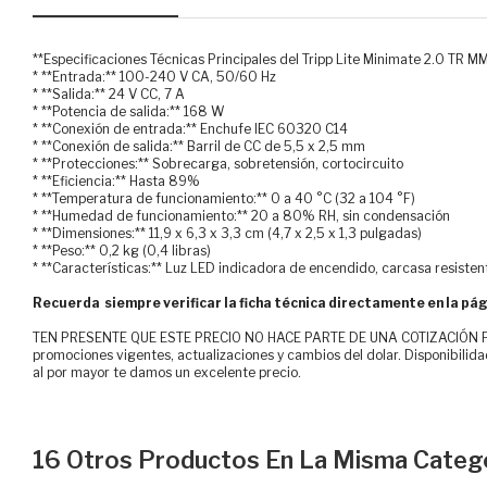
**Especificaciones Técnicas Principales del Tripp Lite Minimate 2.0 
* **Entrada:** 100-240 V CA, 50/60 Hz
* **Salida:** 24 V CC, 7 A
* **Potencia de salida:** 168 W
* **Conexión de entrada:** Enchufe IEC 60320 C14
* **Conexión de salida:** Barril de CC de 5,5 x 2,5 mm
* **Protecciones:** Sobrecarga, sobretensión, cortocircuito
* **Eficiencia:** Hasta 89%
* **Temperatura de funcionamiento:** 0 a 40 °C (32 a 104 °F)
* **Humedad de funcionamiento:** 20 a 80% RH, sin condensación
* **Dimensiones:** 11,9 x 6,3 x 3,3 cm (4,7 x 2,5 x 1,3 pulgadas)
* **Peso:** 0,2 kg (0,4 libras)
* **Características:** Luz LED indicadora de encendido, carcasa resisten
Recuerda siempre verificar la ficha técnica directamente en la pág
TEN PRESENTE QUE ESTE PRECIO NO HACE PARTE DE UNA COTIZACIÓN FOR
promociones vigentes, actualizaciones y cambios del dolar. Disponibilida
al por mayor te damos un excelente precio.
16 Otros Productos En La Misma Catego