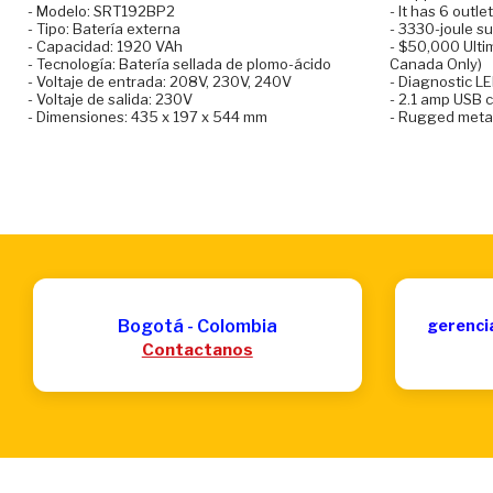
- Modelo: SRT192BP2
- It has 6 outle
- Tipo: Batería externa
- 3330-joule su
- Capacidad: 1920 VAh
- $50,000 Ulti
- Tecnología: Batería sellada de plomo-ácido
Canada Only)
- Voltaje de entrada: 208V, 230V, 240V
- Diagnostic LE
- Voltaje de salida: 230V
- 2.1 amp USB 
- Dimensiones: 435 x 197 x 544 mm
- Rugged meta
Bogotá - Colombia
gerenci
Contactanos