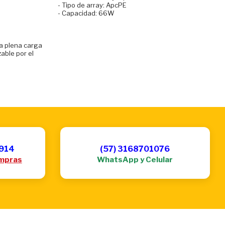
- Tipo de array: ApcPE
- Capacidad: 66W
 a plena carga
zable por el
6914
(57) 3168701076
mpras
WhatsApp y Celular