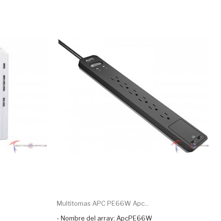
Multitomas APC PE66W Apc...
- Nombre del array: ApcPE66W