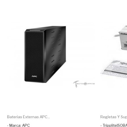
Baterias Externas APC...
Regletas Y Sup
- Marca: APC
- TrippliteISOB