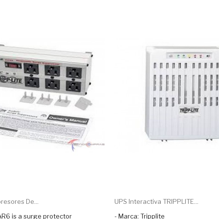
resores De...
UPS Interactiva TRIPPLITE...
AR6 is a surge protector
- Marca: Tripplite