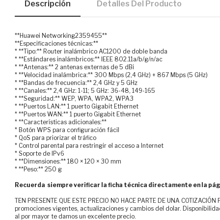
Descripción
Detalles Del Producto
**Huawei Networking2359455**
**Especificaciones técnicas:**
* **Tipo:** Router inalámbrico AC1200 de doble banda
* **Estándares inalámbricos:** IEEE 802.11a/b/g/n/ac
* **Antenas:** 2 antenas externas de 5 dBi
* **Velocidad inalámbrica:** 300 Mbps (2,4 GHz) + 867 Mbps (5 GHz)
* **Bandas de frecuencia:** 2,4 GHz y 5 GHz
* **Canales:** 2,4 GHz: 1-11; 5 GHz: 36-48, 149-165
* **Seguridad:** WEP, WPA, WPA2, WPA3
* **Puertos LAN:** 1 puerto Gigabit Ethernet
* **Puertos WAN:** 1 puerto Gigabit Ethernet
* **Características adicionales:**
* Botón WPS para configuración fácil
* QoS para priorizar el tráfico
* Control parental para restringir el acceso a Internet
* Soporte de IPv6
* **Dimensiones:** 180 × 120 × 30 mm
* **Peso:** 250 g
Recuerda siempre verificar la ficha técnica directamente en la pág
TEN PRESENTE QUE ESTE PRECIO NO HACE PARTE DE UNA COTIZACIÓN FOR
promociones vigentes, actualizaciones y cambios del dolar. Disponibilida
al por mayor te damos un excelente precio.