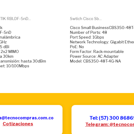
TIK RBLDF-5nD...
Swtich Cisco Sb...
ik
Cisco Small BusinessCBS350-48T
DF-5nD
Number of Ports: 48
Inalámbrica
Port Speed: 1Gbps
5GHz
Network Technology: Gigabit Ethe
5 dBi
PoE: No
: 2x2 MIMO
Form Factor: Rack-mountable
ta 30km
Power Source: AC Adapter
transmisión: hasta 30dBm
Model: CBS350-48T-4G-NA
net: 10/100Mbps
a@tecnocompras.com.co
Tel: (57) 300 868
Cotizaciones
Telegram: @tecnoco