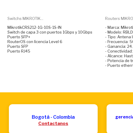
Switchs MIKROTIK...
Routers MIKRO
MikrotikCRS212-1G-10S-1S-IN
- Marca: Mikrot
Switch de capa 3 con puertos 1Gbps y 10Gbps
- Modelo: RBL
Puerto SFP+
- Tipo: Antena 
RouterOS con licencia Level 6
- Frecuencia: 
Puerto SFP
- Ganancia: 24.
Puerto RJ45
- Conectividad
- Alcance: Has
- Potencia de 
- Puerto ether
Bogotá - Colombia
gerenci
Contactanos