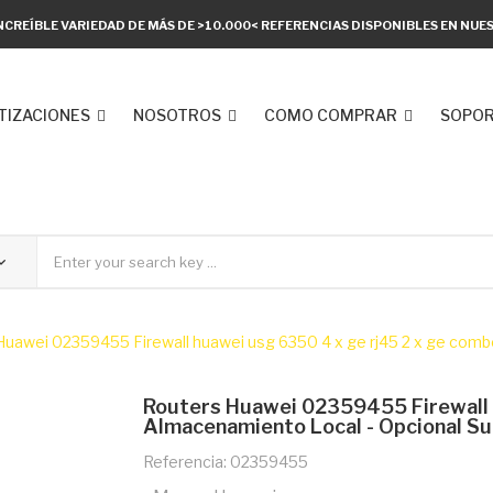
NCREÍBLE VARIEDAD DE MÁS DE >10.000< REFERENCIAS DISPONIBLES EN NU
TIZACIONES
NOSOTROS
COMO COMPRAR
SOPOR
Huawei 02359455 Firewall huawei usg 6350 4 x ge rj45 2 x ge combo
Routers Huawei 02359455 Firewall
Almacenamiento Local - Opcional Su
Referencia: 02359455