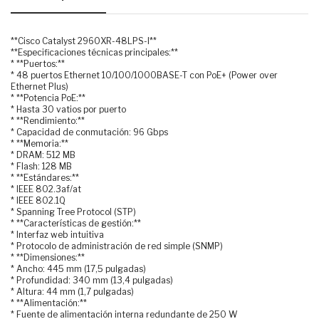
**Cisco Catalyst 2960XR-48LPS-I**
**Especificaciones técnicas principales:**
* **Puertos:**
* 48 puertos Ethernet 10/100/1000BASE-T con PoE+ (Power over
Ethernet Plus)
* **Potencia PoE:**
* Hasta 30 vatios por puerto
* **Rendimiento:**
* Capacidad de conmutación: 96 Gbps
* **Memoria:**
* DRAM: 512 MB
* Flash: 128 MB
* **Estándares:**
* IEEE 802.3af/at
* IEEE 802.1Q
* Spanning Tree Protocol (STP)
* **Características de gestión:**
* Interfaz web intuitiva
* Protocolo de administración de red simple (SNMP)
* **Dimensiones:**
* Ancho: 445 mm (17,5 pulgadas)
* Profundidad: 340 mm (13,4 pulgadas)
* Altura: 44 mm (1,7 pulgadas)
* **Alimentación:**
* Fuente de alimentación interna redundante de 250 W