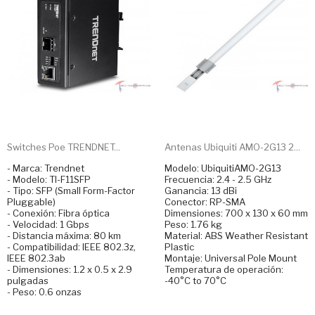
Switches Poe TRENDNET...
Antenas Ubiquiti AMO-2G13 2...
- Marca: Trendnet
Modelo: UbiquitiAMO-2G13
- Modelo: TI-F11SFP
Frecuencia: 2.4 - 2.5 GHz
- Tipo: SFP (Small Form-Factor
Ganancia: 13 dBi
Pluggable)
Conector: RP-SMA
- Conexión: Fibra óptica
Dimensiones: 700 x 130 x 60 mm
- Velocidad: 1 Gbps
Peso: 1.76 kg
- Distancia máxima: 80 km
Material: ABS Weather Resistant
- Compatibilidad: IEEE 802.3z,
Plastic
IEEE 802.3ab
Montaje: Universal Pole Mount
- Dimensiones: 1.2 x 0.5 x 2.9
Temperatura de operación:
pulgadas
-40°C to 70°C
- Peso: 0.6 onzas