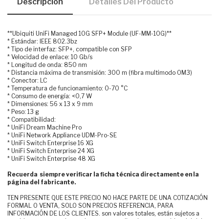
Descripción
Detalles Del Producto
**Ubiquiti UniFi Managed 10G SFP+ Module (UF-MM-10G)**
* Estándar: IEEE 802.3bz
* Tipo de interfaz: SFP+, compatible con SFP
* Velocidad de enlace: 10 Gb/s
* Longitud de onda: 850 nm
* Distancia máxima de transmisión: 300 m (fibra multimodo OM3)
* Conector: LC
* Temperatura de funcionamiento: 0-70 °C
* Consumo de energía: <0,7 W
* Dimensiones: 56 x 13 x 9 mm
* Peso: 13 g
* Compatibilidad:
* UniFi Dream Machine Pro
* UniFi Network Appliance UDM-Pro-SE
* UniFi Switch Enterprise 16 XG
* UniFi Switch Enterprise 24 XG
* UniFi Switch Enterprise 48 XG
Recuerda siempre verificar la ficha técnica directamente en la
página del fabricante.
TEN PRESENTE QUE ESTE PRECIO NO HACE PARTE DE UNA COTIZACIÓN
FORMAL O VENTA, SOLO SON PRECIOS REFERENCIA, PARA
INFORMACIÓN DE LOS CLIENTES. son valores totales, están sujetos a