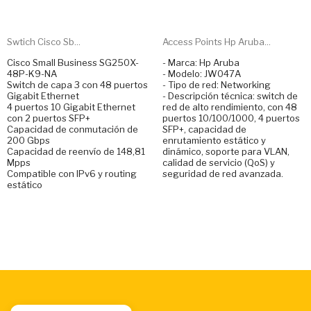
Swtich Cisco Sb...
Access Points Hp Aruba...
Cisco Small Business SG250X-
- Marca: Hp Aruba
48P-K9-NA
- Modelo: JW047A
Switch de capa 3 con 48 puertos
- Tipo de red: Networking
Gigabit Ethernet
- Descripción técnica: switch de
4 puertos 10 Gigabit Ethernet
red de alto rendimiento, con 48
con 2 puertos SFP+
puertos 10/100/1000, 4 puertos
Capacidad de conmutación de
SFP+, capacidad de
200 Gbps
enrutamiento estático y
Capacidad de reenvío de 148,81
dinámico, soporte para VLAN,
Mpps
calidad de servicio (QoS) y
Compatible con IPv6 y routing
seguridad de red avanzada.
estático